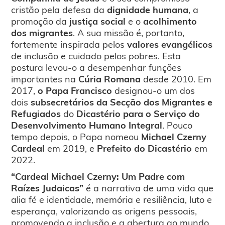
cristão pela defesa da
dignidade humana
, a
promoção da
justiça social
e o
acolhimento
dos migrantes
. A sua missão é, portanto,
fortemente inspirada pelos
valores evangélicos
de inclusão e cuidado pelos pobres. Esta
postura levou-o a desempenhar funções
importantes na
Cúria Romana
desde 2010. Em
2017,
o Papa Francisco
designou-o um dos
dois
subsecretários da Secção dos Migrantes e
Refugiados
do
Dicastério para o Serviço do
Desenvolvimento Humano Integral
. Pouco
tempo depois, o Papa nomeou
Michael Czerny
Cardeal
em 2019, e
Prefeito do Dicastério
em
2022.
“Cardeal Michael Czerny: Um Padre com
Raízes Judaicas”
é a narrativa de uma vida que
alia fé e identidade, memória e resiliência, luto e
esperança, valorizando as origens pessoais,
promovendo a inclusão e a abertura ao mundo.