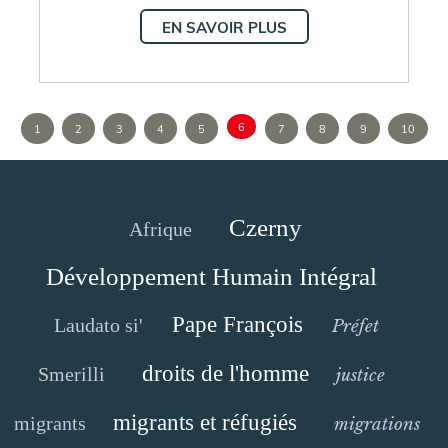
EN SAVOIR PLUS
6
1
2
3
4
5
7
8
9
10
Czerny
Afrique
Développement Humain Intégral
Pape François
Laudato si'
Préfet
droits de l'homme
Smerilli
justice
migrants et réfugiés
migrants
migrations