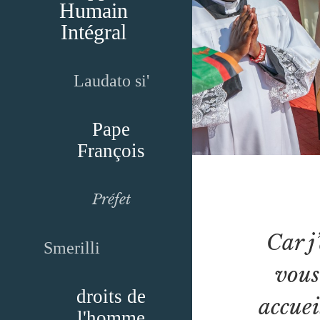
Humain
Intégral
Laudato si'
Pape
François
Préfet
Car j
Smerilli
vous
droits de
accuei
l'homme