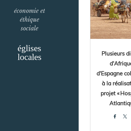
économie et
éthique
sociale
églises
Plusieurs d
locales
d'Afriqu
d'Espagne co
à la réalisa
projet « Hos
Atlantiq