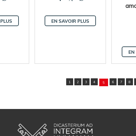
ama
 PLUS
EN SAVOIR PLUS
EN
1
2
3
4
6
7
8
5