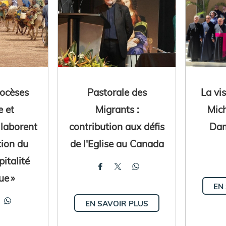
iocèses
Pastorale des
La vi
e et
Migrants :
Mic
llaborent
contribution aux défis
Dam
tion du
de l'Eglise au Canada
pitalité
ue »
EN
EN SAVOIR PLUS