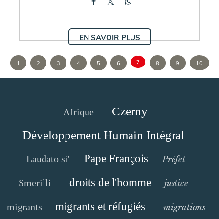
EN SAVOIR PLUS
7
1
2
3
4
5
6
8
9
10
Czerny
Afrique
Développement Humain Intégral
Pape François
Laudato si'
Préfet
droits de l'homme
Smerilli
justice
migrants et réfugiés
migrants
migrations