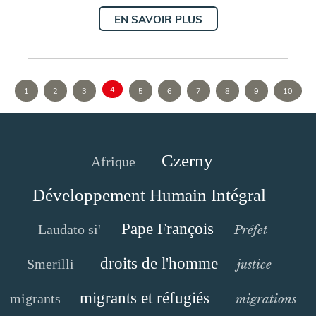
EN SAVOIR PLUS
4
1
2
3
5
6
7
8
9
10
Czerny
Afrique
Développement Humain Intégral
Pape François
Laudato si'
Préfet
droits de l'homme
Smerilli
justice
migrants et réfugiés
migrants
migrations