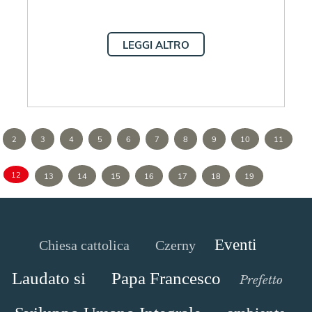
LEGGI ALTRO
2
3
4
5
6
7
8
9
10
11
12
13
14
15
16
17
18
19
Eventi
Chiesa cattolica
Czerny
Laudato si
Papa Francesco
Prefetto