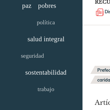
REC
paz
pobres
Di
política
salud integral
seguridad
Prefe
sostentabilidad
carid
trabajo
Artí