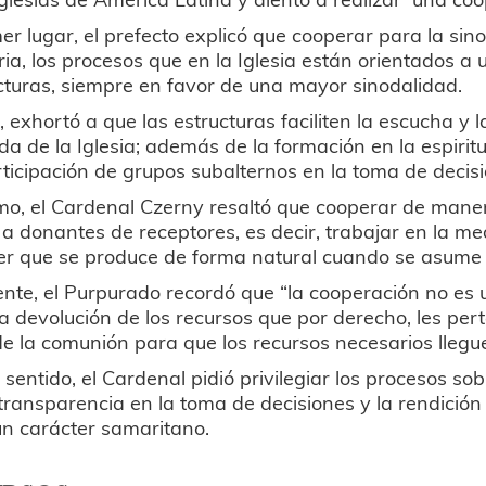
er lugar, el prefecto explicó que cooperar para la si
aria, los procesos que en la Iglesia están orientados 
cturas, siempre en favor de una mayor sinodalidad.
o, exhortó a que las estructuras faciliten la escucha y 
ida de la Iglesia; además de la formación en la espir
rticipación de grupos subalternos en la toma de decis
o, el Cardenal Czerny resaltó que cooperar de maner
a donantes de receptores, es decir, trabajar en la med
r que se produce de forma natural cuando se asume c
nte, el Purpurado recordó que “la cooperación no es 
a devolución de los recursos que por derecho, les per
de la comunión para que los recursos necesarios llegu
 sentido, el Cardenal pidió privilegiar los procesos s
ransparencia en la toma de decisiones y la rendición
n carácter samaritano.