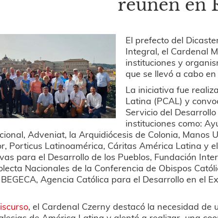
reúnen en
El prefecto del Dicast
Integral, el Cardenal 
instituciones y organi
que se llevó a cabo en
La iniciativa fue reali
Latina (PCAL) y convoc
Servicio del Desarrol
instituciones como: Ay
cional, Adveniat, la Arquidiócesis de Colonia, Manos U
r, Porticus Latinoamérica, Cáritas América Latina y el
ivas para el Desarrollo de los Pueblos, Fundación Int
olecta Nacionales de la Conferencia de Obispos Católi
BEGECA, Agencia Católica para el Desarrollo en el E
iscurso
, el Cardenal Czerny destacó la necesidad de u
iglesias de América Latina y alentó a realizar una coo