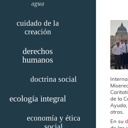
agua
cuidado de la
creación
derechos
humanos
doctrina social
Interna
Misereo
Caritat
ecología integral
de la C
Ayuda, 
otras.
economía y ética
En su
d
social
de las 