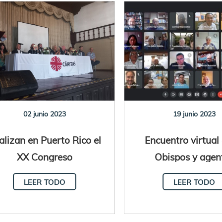
02 junio 2023
19 junio 2023
alizan en Puerto Rico el
Encuentro virtual
XX Congreso
Obispos y agen
Latinoamericano y del
pastorales de Bolivia
LEER TODO
LEER TODO
Caribe de Cáritas
Perú y Venezu