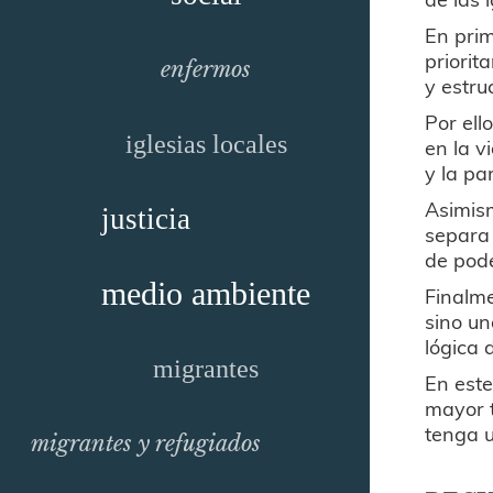
En prim
priorit
enfermos
y estru
Por ell
iglesias locales
en la v
y la pa
Asimism
justicia
separa 
de pode
medio ambiente
Finalme
sino un
lógica 
migrantes
En este
mayor t
tenga u
migrantes y refugiados