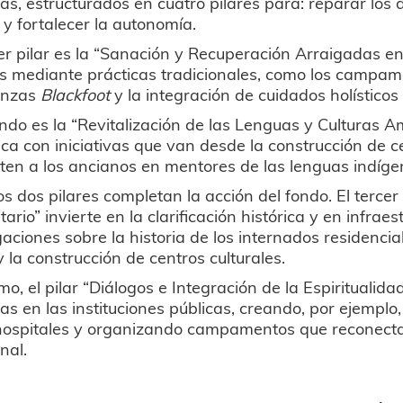
as, estructurados en cuatro pilares para: reparar los 
l y fortalecer la autonomía.
er pilar es la “Sanación y Recuperación Arraigadas en
s mediante prácticas tradicionales, como los campam
anzas
Blackfoot
y la integración de cuidados holísticos
ndo es la “Revitalización de las Lenguas y Culturas A
tica con iniciativas que van desde la construcción de
ten a los ancianos en mentores de las lenguas indíge
os dos pilares completan la acción del fondo. El terce
ario” invierte en la clarificación histórica y en infra
gaciones sobre la historia de los internados residenci
 la construcción de centros culturales.
imo, el pilar “Diálogos e Integración de la Espiritualid
as en las instituciones públicas, creando, por ejemplo
hospitales y organizando campamentos que reconectan a
nal.