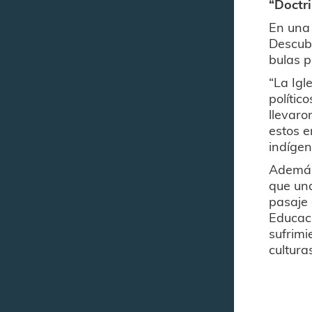
“Doctr
En una
Descubr
bulas p
“La Igl
polític
llevaro
estos e
indígen
Además,
que una
pasaje 
Educaci
sufrimi
cultura