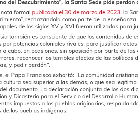
ina del Descubrimiento”, la Santa Sede pide perdón 
 nota formal
publicada el 30 de marzo de 2023
, la S
imiento”, rechazándola como parte de la enseñanza de
apales de los siglos XV y XVI fueron utilizadas para jus
esia también es consciente de que los contenidos de
os por potencias coloniales rivales, para justificar ac
n a cabo, en ocasiones, sin oposición por parte de las 
rrores, reconocer los terribles efectos de las políticas 
as, y pedir perdón”.
 el Papa Francisco exhortó: “La comunidad cristiana
 cultura sea superior a las demás, o que sea legítimo
del documento. La declaración conjunta de los dos dica
ón y Dicasterio para el Servicio del Desarrollo Humano
entos impuestos a los pueblos originarios, respaldando
s de los pueblos indígenas.