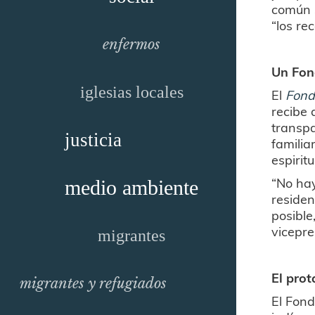
común s
“los re
enfermos
Un Fon
iglesias locales
El
Fond
recibe 
transpa
justicia
familia
espirit
“No hay
medio ambiente
residen
posibl
vicepre
migrantes
El pro
migrantes y refugiados
El Fond