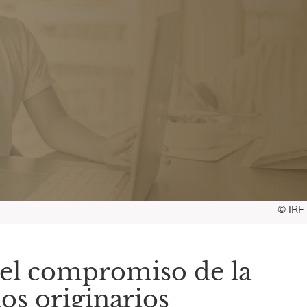
© IRF
 el compromiso de la
los originarios