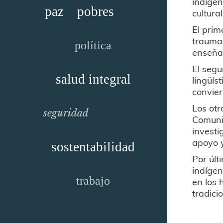
indígen
paz
pobres
cultura
El prim
trauma
política
enseñ
El segu
salud integral
lingüís
convier
Los otr
seguridad
Comunit
investi
apoyo y
sostentabilidad
Por últ
indígen
trabajo
en los 
tradicio