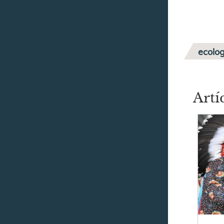
ecolog
Artí