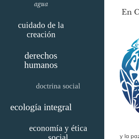
agua
En C
cuidado de la
creación
derechos
humanos
doctrina social
ecología integral
economía y ética
y la pa
social