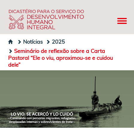
Notícias
2025
Seminário de reflexão sobre a Carta
Pastoral “Ele o viu, aproximou-se e cuidou
dele”