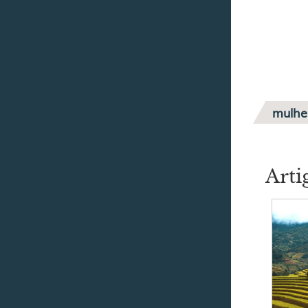
mulhe
Arti