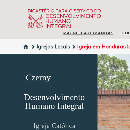
MAGNIFICA HUMANITAS
O D
Igrejas Locais
Igreja em Honduras l
Czerny
Desenvolvimento
Humano Integral
Igreja Católica