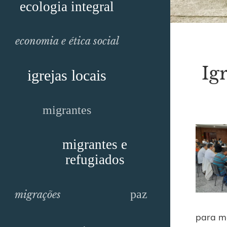
ecologia integral
economia e ética social
Ig
igrejas locais
migrantes
migrantes e
refugiados
paz
migrações
para me