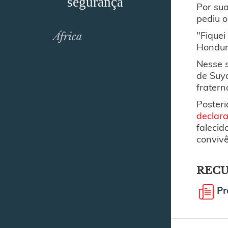
segurança
Por sua
pediu o
"Fiquei
África
Hondura
Nesse s
de Suya
fratern
Posteri
declara
falecid
convivê
REC
Pr