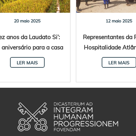
20 maio 2025
12 maio 2025
ez anos da Laudato Si’:
Representantes da 
aniversário para a casa
Hospitalidade Atlân
comum
reúnem no Sene
LER MAIS
LER MAIS