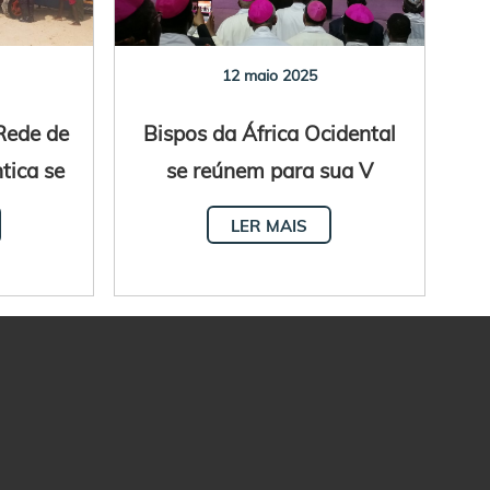
12 maio 2025
Rede de
Bispos da África Ocidental
tica se
se reúnem para sua V
gal
Assembleia Plenária
LER MAIS