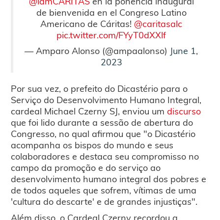
@iamCARITAS
en la ponencia inaugural
de bienvenida en el Congreso Latino
Americano de Cáritas!
@caritasalc
pic.twitter.com/FYyT0dXXlf
— Amparo Alonso (@ampaalonso)
June 1,
2023
Por sua vez, o prefeito do Dicastério para o
Serviço do Desenvolvimento Humano Integral,
cardeal Michael Czerny SJ, enviou um
discurso
que foi lido durante a sessão de abertura do
Congresso, no qual afirmou que "o Dicastério
acompanha os bispos do mundo e seus
colaboradores e destaca seu compromisso no
campo da promoção e do serviço ao
desenvolvimento humano integral dos pobres e
de todos aqueles que sofrem, vítimas de uma
'cultura do descarte' e de grandes injustiças".
Além disso, o Cardeal Czerny recordou a