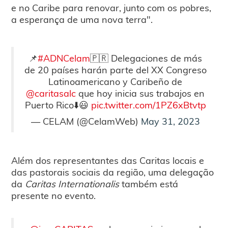
e no Caribe para renovar, junto com os pobres,
a esperança de uma nova terra".
📌
#ADNCelam
🇵🇷 Delegaciones de más
de 20 países harán parte del XX Congreso
Latinoamericano y Caribeño de
@caritasalc
que hoy inicia sus trabajos en
Puerto Rico⬇️😃
pic.twitter.com/1PZ6xBtvtp
— CELAM (@CelamWeb)
May 31, 2023
Além dos representantes das Caritas locais e
das pastorais sociais da região, uma delegação
da
Caritas Internationalis
também está
presente no evento.