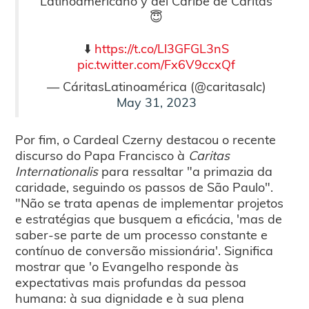
Latinoamericano y del Caribe de Cáritas
😇
⬇️
https://t.co/Ll3GFGL3nS
pic.twitter.com/Fx6V9ccxQf
— CáritasLatinoamérica (@caritasalc)
May 31, 2023
Por fim, o Cardeal Czerny destacou o recente
discurso do Papa Francisco à
Caritas
Internationalis
para ressaltar "a primazia da
caridade, seguindo os passos de São Paulo".
"Não se trata apenas de implementar projetos
e estratégias que busquem a eficácia, 'mas de
saber-se parte de um processo constante e
contínuo de conversão missionária'. Significa
mostrar que 'o Evangelho responde às
expectativas mais profundas da pessoa
humana: à sua dignidade e à sua plena