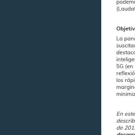
podemos
(Laudat
Objeti
La pan
suscita
destaca
intelig
5G (en
reflexi
los ráp
margina
minimiz
En este
describ
de 20
desarro