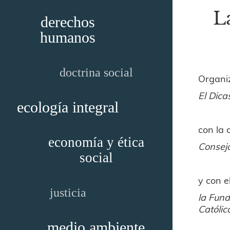
L
derechos
humanos
doctrina social
Organi
El Dica
ecología integral
con la 
economía y ética
Consejo
social
y con e
justicia
la Fund
Católi
medio ambiente