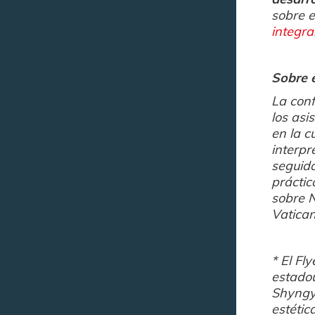
sobre e
integra
Sobre 
La conf
los asi
en la c
interpr
seguida
práctic
sobre N
Vatican
*
El Fl
estadou
Shyngys
estétic