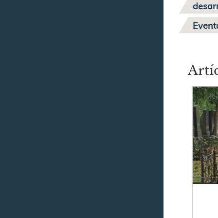
desa
Event
Artí