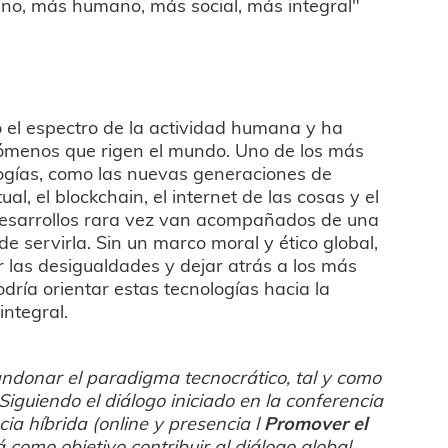
ano, más humano, más social, más integral"
el espectro de la actividad humana y ha
enómenos que rigen el mundo. Uno de los más
logías, como las nuevas generaciones de
tual, el blockchain, el internet de las cosas y el
 desarrollos rara vez van acompañados de una
de servirla. Sin un marco moral y ético global,
r las desigualdades y dejar atrás a los más
ría orientar estas tecnologías hacia la
integral.
andonar el paradigma tecnocrático, tal y como
Siguiendo el diálogo iniciado en la conferencia
ia híbrida (online y presencia l
Promover el
á como objetivo contribuir al diálogo global