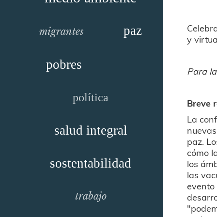
Celebra
paz
migrantes
y virt
pobres
Para la
política
Breve 
La conf
salud integral
nuevas
paz. Lo
cómo la
sostentabilidad
los ámb
las vac
evento 
trabajo
desarro
"podemo