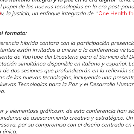
l papel de las nuevas tecnologías en la era post-pan
l
v, la justicia, un enfoque integrado de
“
One Health
fo
el formato:
erencia híbrida contará con la participación presencia
stentes están invitados a unirse a la conferencia virt
uenta de YouTube del Dicasterio para el Servicio del 
etación simultánea disponible en italiano y español. 
 de dos sesiones que profundizarán en la reflexión sob
as de las nuevas tecnologías, incluyendo una presenta
uevas Tecnologías para la Paz y el Desarrollo Human
o.
yer y elementoss gráficosm de esta conferencia han s
nidense de asesoramiento creativo y estratégico. Un
sova, por su compromiso con el diseño centrado en el
a única.