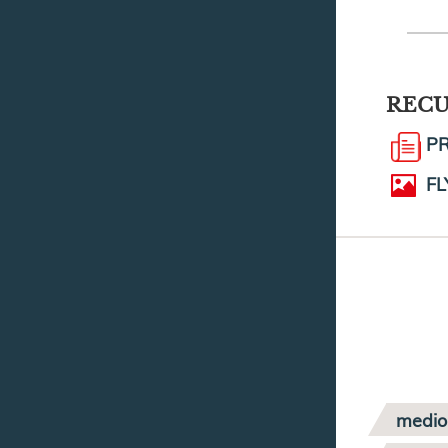
REC
P
FL
medio