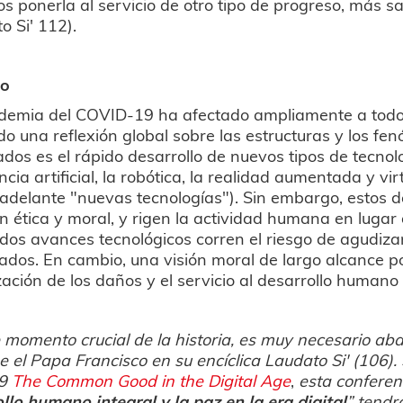
 ponerla al servicio de otro tipo de progreso, más s
o Si' 112).
vo
demia del COVID-19 ha afectado ampliamente a todo 
do una reflexión global sobre las estructuras y los f
dos es el rápido desarrollo de nuevos tipos de tecno
encia artificial, la robótica, la realidad aumentada y vir
 adelante "nuevas tecnologías"). Sin embargo, estos
ón ética y moral, y rigen la actividad humana en lugar 
idos avances tecnológicos corren el riesgo de agudiza
dos. En cambio, una visión moral de largo alcance pod
ación de los daños y el servicio al desarrollo humano 
 momento crucial de la historia, es muy necesario ab
e el Papa Francisco en su encíclica Laudato Si' (106). 
19
The Common Good in the Digital Age
,
esta conferenc
llo humano integral y la paz en la era digital
” tendr