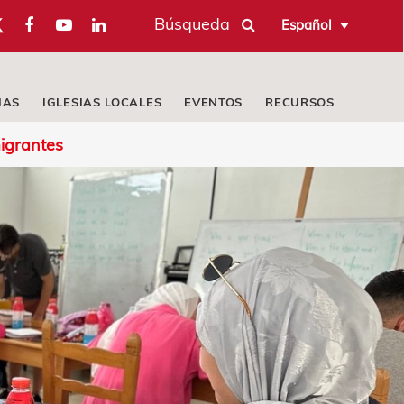
Búsqueda
Español
IAS
IGLESIAS LOCALES
EVENTOS
RECURSOS
migrantes