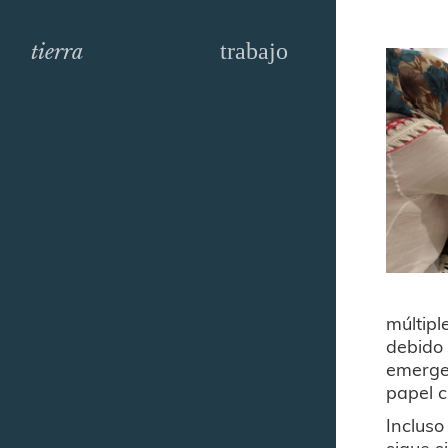
trabajo
tierra
múltipl
debido 
emerge
papel c
Incluso
sigue s