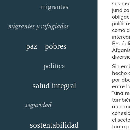
sus nec
migrantes
jurídic
obligac
polític
migrantes y refugiados
como de
interca
Repúbli
paz
pobres
Afganis
diversi
política
Sin emb
hecho d
por aba
salud integral
entre l
“una re
también
seguridad
a un ma
cohesió
el sect
sostentabilidad
tanto p