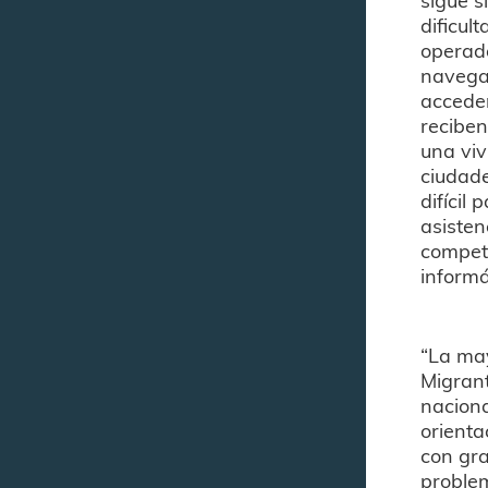
dificul
operado
navegac
acceder
reciben
una viv
ciudade
difícil
asisten
compete
inform
“La may
Migran
naciona
orienta
con gr
problem