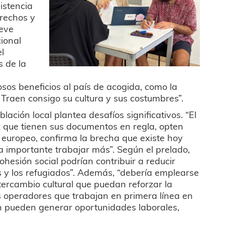
istencia
erechos y
ueve
cional
l
s de la
os beneficios al país de acogida, como la
. Traen consigo su cultura y sus costumbres”.
ación local plantea desafíos significativos. “El
 que tienen sus documentos en regla, opten
 europeo, confirma la brecha que existe hoy
ría importante trabajar más”. Según el prelado,
ohesión social podrían contribuir a reducir
s y los refugiados”. Además, “debería emplearse
ercambio cultural que puedan reforzar la
s operadores que trabajan en primera línea en
ién pueden generar oportunidades laborales,