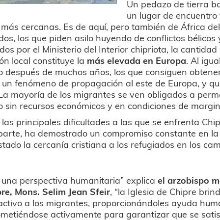
Un pedazo de tierra b
un lugar de encuentro 
 más cercanas. Es de aquí, pero también de África del
dos, los que piden asilo huyendo de conflictos bélicos 
dos por el Ministerio del Interior chipriota, la cantidad
ón local constituye la
más elevada en Europa
. Al igu
 después de muchos años, los que consiguen obtener 
un fenómeno de propagación al este de Europa, y que
La mayoría de los migrantes se ven obligados a perm
sin recursos económicos y en condiciones de margina
las principales dificultades a las que se enfrenta Chip
 parte, ha demostrado un compromiso constante en la
tado la cercanía cristiana a los refugiados en los ca
 una perspectiva humanitaria” explica
el arzobispo m
re, Mons. Selim Jean Sfeir
, “la Iglesia de Chipre brin
ctivo a los migrantes, proporcionándoles ayuda huma
metiéndose activamente para garantizar que se sati