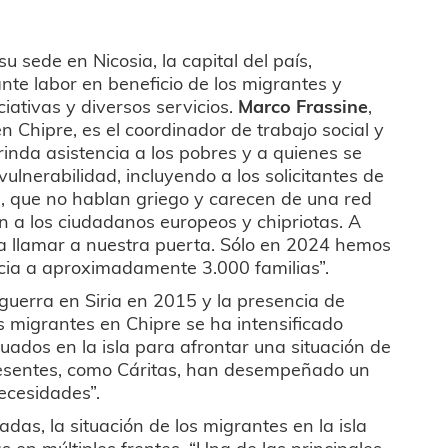
su sede en Nicosia, la capital del país,
nte labor en beneficio de los migrantes y
iativas y diversos servicios.
Marco Frassine
,
n Chipre, es el coordinador de trabajo social y
rinda asistencia a los pobres y a quienes se
vulnerabilidad, incluyendo a los solicitantes de
os, que no hablan griego y carecen de una red
 a los ciudadanos europeos y chipriotas. A
a llamar a nuestra puerta. Sólo en 2024 hemos
cia a aproximadamente 3.000 familias”.
a guerra en Siria en 2015 y la presencia de
 los migrantes en Chipre se ha intensificado
cuados en la isla para afrontar una situación de
resentes, como Cáritas, han desempeñado un
necesidades”.
adas, la situación de los migrantes en la isla
 en múltiples frentes. “Una de las principales