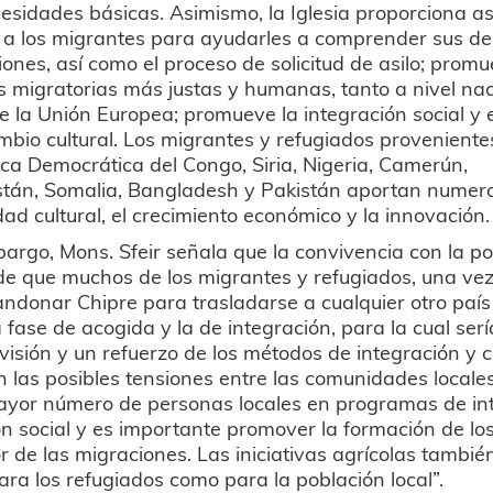
esidades básicas. Asimismo, la Iglesia proporciona as
a a los migrantes para ayudarles a comprender sus d
iones, así como el proceso de solicitud de asilo; prom
as migratorias más justas y humanas, tanto a nivel na
 la Unión Europea; promueve la integración social y e
mbio cultural. Los migrantes y refugiados proveniente
ca Democrática del Congo, Siria, Nigeria, Camerún,
tán, Somalia, Bangladesh y Pakistán aportan numeros
dad cultural, el crecimiento económico y la innovación
argo, Mons. Sfeir señala que la convivencia con la pobl
e que muchos de los migrantes y refugiados, una vez
ndonar Chipre para trasladarse a cualquier otro país
a fase de acogida y la de integración, para la cual se
visión y un refuerzo de los métodos de integración y c
 las posibles tensiones entre las comunidades locale
yor número de personas locales en programas de int
n social y es importante promover la formación de lo
or de las migraciones. Las iniciativas agrícolas tamb
ara los refugiados como para la población local”.