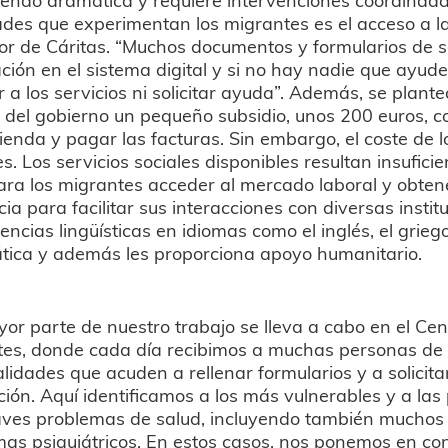
tades que experimentan los migrantes es el acceso a la
r de Cáritas. “Muchos documentos y formularios de soli
ión en el sistema digital y si no hay nadie que ayude
 a los servicios ni solicitar ayuda”. Además, se plante
 del gobierno un pequeño subsidio, unos 200 euros, 
ienda y pagar las facturas. Sin embargo, el coste de l
s. Los servicios sociales disponibles resultan insufici
 para los migrantes acceder al mercado laboral y obtene
cia para facilitar sus interacciones con diversas insti
ncias lingüísticas en idiomas como el inglés, el grie
ática y además les proporciona apoyo humanitario.
or parte de nuestro trabajo se lleva a cabo en el Cen
tes, donde cada día recibimos a muchas personas de 
lidades que acuden a rellenar formularios y a solicita
ción. Aquí identificamos a los más vulnerables y a la
aves problemas de salud, incluyendo también muchos
as psiquiátricos. En estos casos, nos ponemos en co