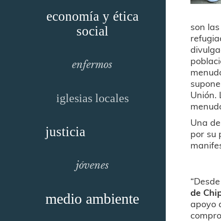
economía y ética
son las
social
refugia
divulga
poblaci
enfermos
menudo
supone 
Unión. 
iglesias locales
menudo 
Una de 
justicia
por su
manifes
jóvenes
“Desde
de Chip
medio ambiente
apoyo a
compro