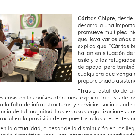
Cáritas Chipre
, desde 
desarrolla una importa
promueve múltiples inic
que lleva varios años e
explica que: “Cáritas b
hallan en situación de 
asilo y a los refugiad
de apoyo, pero también
cualquiera que venga 
proporcionado asisten
“Tras el estallido de l
es crisis en los países africanos” explica “la crisis de
a la falta de infraestructuras y servicios sociales ade
ncia de tal magnitud. Las escasas organizaciones p
rucial en la provisión de respuestas a las crecientes 
 en la actualidad, a pesar de la disminución en las lleg
iendo dramática y requiere intervenciones coordinadas