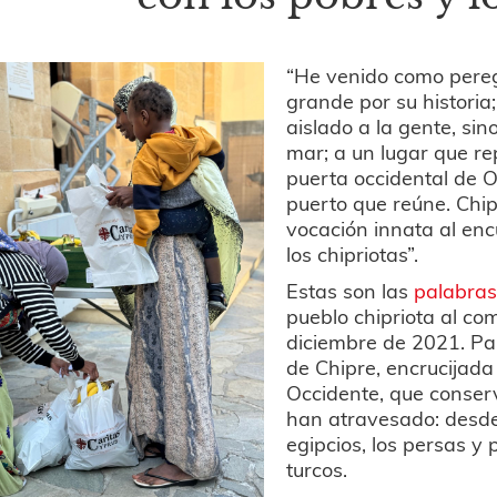
“He venido como pereg
grande por su historia;
aislado a la gente, sin
mar; a un lugar que re
puerta occidental de O
puerto que reúne. Chipr
vocación innata al enc
los chipriotas”.
Estas son las
palabra
pueblo chipriota al com
diciembre de 2021. Pal
de Chipre, encrucijada
Occidente, que conserv
han atravesado: desde l
egipcios, los persas y 
turcos.