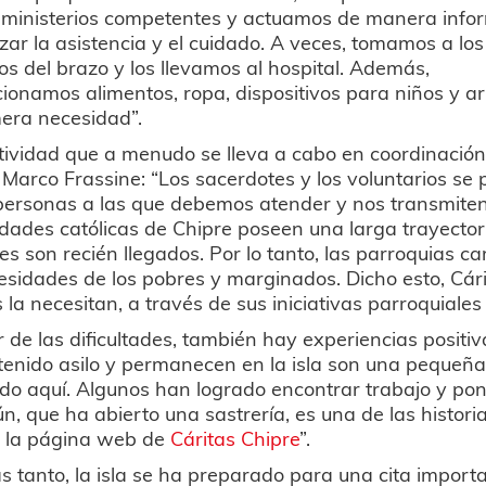
s ministerios competentes y actuamos de manera info
zar la asistencia y el cuidado. A veces, tomamos a los
s del brazo y los llevamos al hospital. Además,
ionamos alimentos, ropa, dispositivos para niños y ar
era necesidad”.
ividad que a menudo se lleva a cabo en coordinación 
 Marco Frassine: “Los sacerdotes y los voluntarios s
personas a las que debemos atender y nos transmiten 
ades católicas de Chipre poseen una larga trayector
ses son recién llegados. Por lo tanto, las parroquias c
esidades de los pobres y marginados. Dicho esto, Cári
 la necesitan, a través de sus iniciativas parroquiales
 de las dificultades, también hay experiencias positiv
enido asilo y permanecen en la isla son una pequeña 
do aquí. Algunos han logrado encontrar trabajo y pone
, que ha abierto una sastrería, es una de las histor
 la página web de
Cáritas Chipre
”.
s tanto, la isla se ha preparado para una cita import