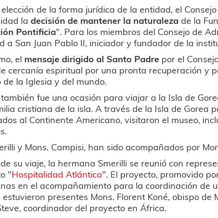
 elección de la forma jurídica de la entidad, el Conse
idad la
decisión de mantener la naturaleza
de la Fun
ión Pontificia
". Para los miembros del Consejo de Adm
ad a San Juan Pablo II, iniciador y fundador de la instit
imo, el
mensaje dirigido al Santo Padre
por el Consej
y de cercanía espiritual por una pronta recuperación y p
o de la Iglesia y del mundo.
e también fue una ocasión para viajar a la Isla de Gor
ilia cristiana de la isla. A través de la Isla de Gorea
dos al Continente Americano, visitaron el museo, inc
os.
rilli y Mons. Campisi, han sido acompañados por Mons
l de su viaje, la hermana Smerilli se reunió con repres
o "
Hospitalidad Atlántica
". El proyecto, promovido po
anas en el acompañamiento para la coordinación de u
 estuvieron presentes Mons. Florent Koné, obispo de M
 Steve, coordinador del proyecto en África.