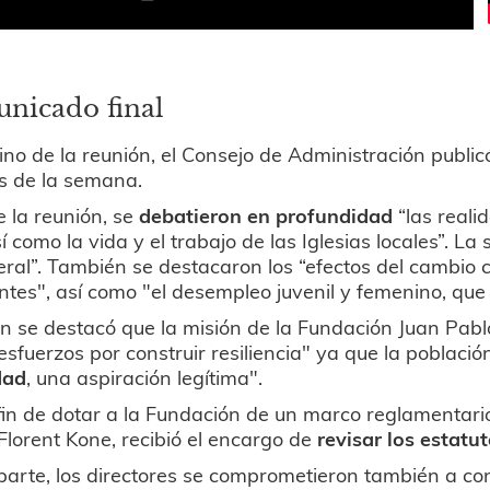
nicado final
ino de la reunión, el Consejo de Administración publi
os de la semana.
 la reunión, se
debatieron en profundidad
“las reali
sí como la vida y el trabajo de las Iglesias locales”. 
ral”. También se destacaron los “efectos del cambio c
ntes", así como "el desempleo juvenil y femenino, qu
 se destacó que la misión de la Fundación Juan Pablo 
esfuerzos por construir resiliencia" ya que la població
dad
, una aspiración legítima".
fin de dotar a la Fundación de un marco reglamentari
lorent Kone, recibió el encargo de
revisar los estatu
parte, los directores se comprometieron también a con