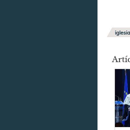
iglesi
Artí