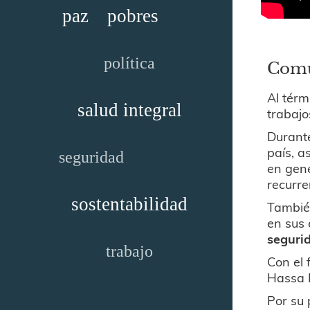
paz
pobres
política
Comu
Al térm
salud integral
trabaj
Durante
país, a
seguridad
en gene
recurre
sostentabilidad
También
en sus 
seguri
trabajo
Con el 
Hassa F
Por su 