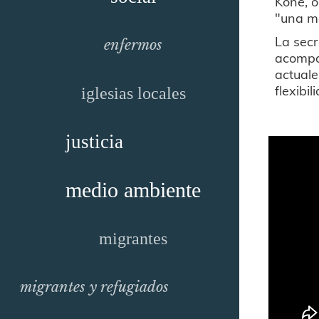
Koné, o
"una me
La secr
enfermos
acompa
actual
flexibi
iglesias locales
justicia
medio ambiente
migrantes
migrantes y refugiados