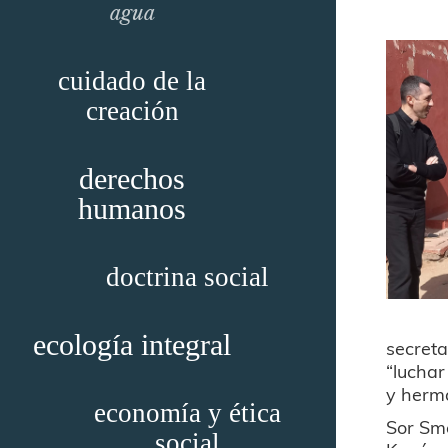
agua
cuidado de la
creación
derechos
humanos
doctrina social
ecología integral
secreta
“luchar
y herma
economía y ética
Sor Sme
social