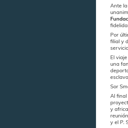
Ante la
unanim
Fundac
fidelid
Por últ
filial 
servici
El viaj
una fam
deporta
esclav
Sor Sme
Al fina
proyect
y afric
reunión
y el P.