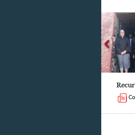
Recur
Co