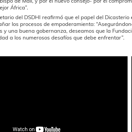
bispo de Malí, y por el nuevo consejo- por el comprom
jor África”.
etario del DSDHI reafirmó que el papel del Dicasterio e
ñar los procesos de empoderamiento: “Asegurándono
es y una buena gobernanza, deseamos que la Fundac
lidad a los numerosos desafíos que debe enfrentar”.