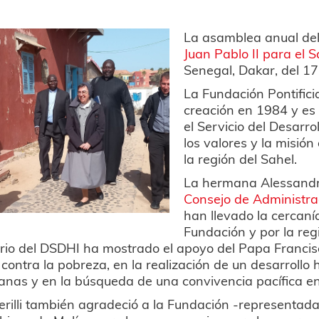
La asamblea anual del
Juan Pablo II para el S
Senegal, Dakar, del 17
La Fundación Pontifici
creación en 1984 y es
el Servicio del Desarr
los valores y la misió
la región del Sahel.
La hermana Alessandra 
Consejo de Administra
han llevado la cercaní
Fundación y por la regi
rio del DSDHI ha mostrado el apoyo del Papa Francisc
 contra la pobreza, en la realización de un desarrol
nas y en la búsqueda de una convivencia pacífica ent
rilli también agradeció a la Fundación -representada 