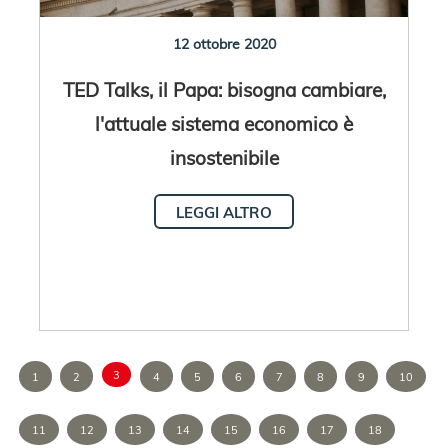
12 ottobre 2020
TED Talks, il Papa: bisogna cambiare,
l'attuale sistema economico è
insostenibile
LEGGI ALTRO
3
1
2
4
5
6
7
8
9
10
11
12
13
14
15
16
17
18