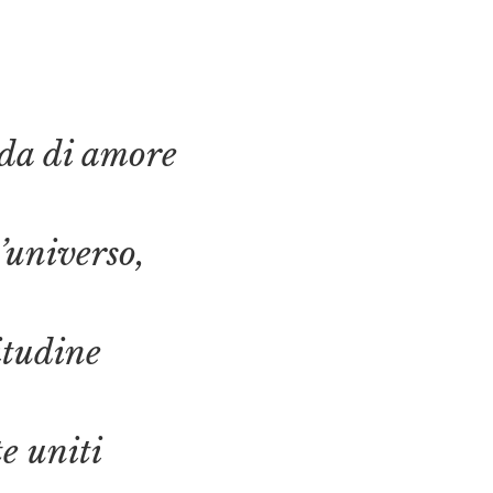
nda di amore
l’universo,
itudine
e uniti