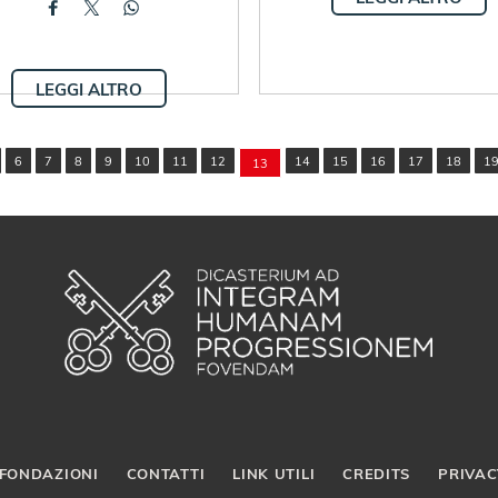
LEGGI ALTRO
6
7
8
9
10
11
12
14
15
16
17
18
1
13
FONDAZIONI
CONTATTI
LINK UTILI
CREDITS
PRIVAC