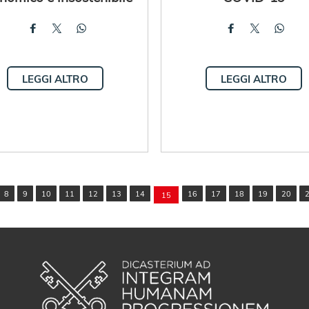
LEGGI ALTRO
LEGGI ALTRO
8
9
10
11
12
13
14
16
17
18
19
20
15