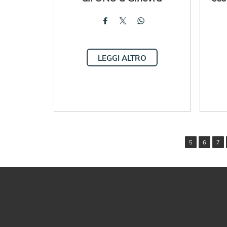
LEGGI ALTRO
5
6
7