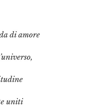
nda di amore
l’universo,
itudine
e uniti