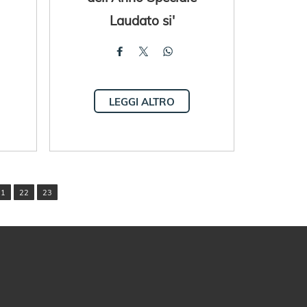
Laudato si'
LEGGI ALTRO
21
22
23