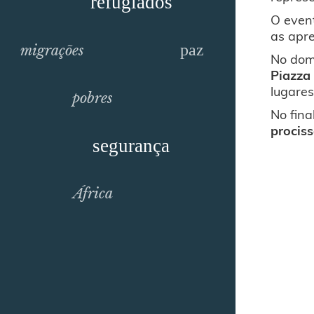
refugiados
O even
as apr
paz
migrações
No dom
Piazza
lugares
pobres
No fina
procis
segurança
África