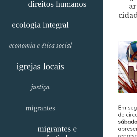
direitos humanos
ar
cidad
ecologia integral
economia e ética social
igrejas locais
justiça
Em segu
migrantes
de circ
sábado
migrantes e
apresen
repres