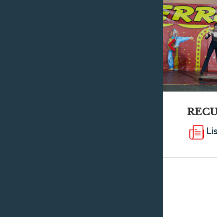
REC
Li