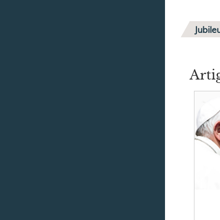
Jubil
Arti