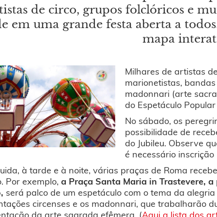
tistas de circo, grupos folclóricos e 
e em uma grande festa aberta a todos.
mapa interat
Milhares de artistas de 
marionetistas, bandas 
madonnari (arte sacra
do Espetáculo Popular
No sábado, os peregri
possibilidade de rece
do Jubileu. Observe q
é necessário inscrição
ida, à tarde e à noite, várias praças de Roma receb
o. Por exemplo,
a Praça Santa Maria in Trastevere, a 
,
será palco de um espetáculo com o tema da alegria 
tações circenses e os madonnari, que trabalharão du
entação da arte sagrada efêmera. (
Aqui a lista dos ar