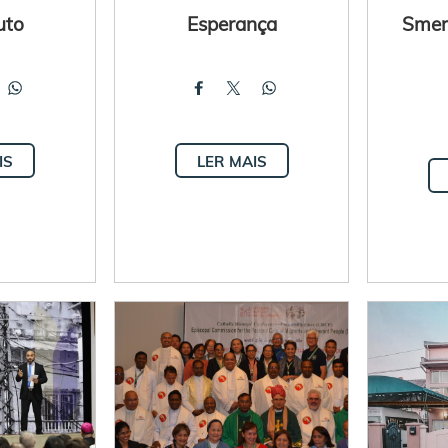
uto
Esperança
Smeri
IS
LER MAIS