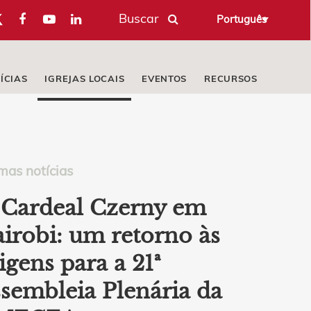
Buscar
Português
ÍCIAS
IGREJAS LOCAIS
EVENTOS
RECURSOS
mas notícias
Cardeal Czerny em
irobi: um retorno às
igens para a 21ª
sembleia Plenária da