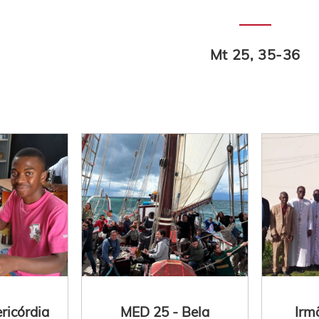
Mt 25, 35-36
ricórdia
MED 25 - Bela
Irm