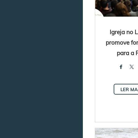
Igreja no 
promove fo
para a 
LER MA