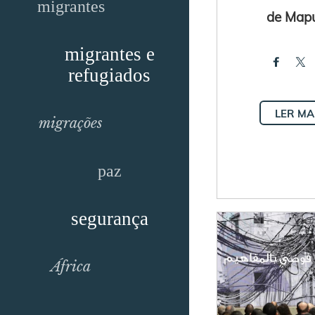
migrantes
de Map
migrantes e
refugiados
LER MA
migrações
paz
segurança
África