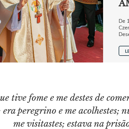
A
De 1
Czer
Dese
L
ue tive fome e me destes de comer;
 era pere­grino e me acolhestes; n
me visitastes; estava na prisã