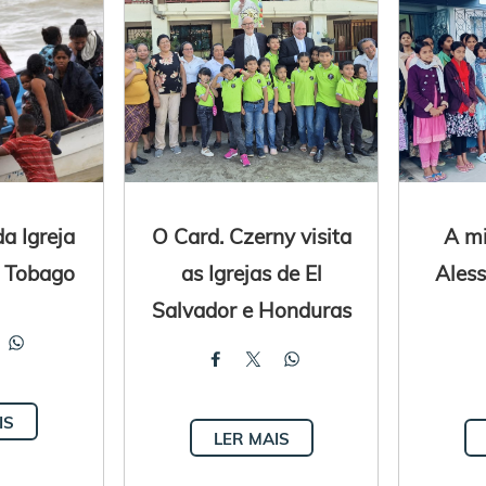
a Igreja
O Card. Czerny visita
A mi
e Tobago
as Igrejas de El
Aless
Salvador e Honduras
IS
LER MAIS