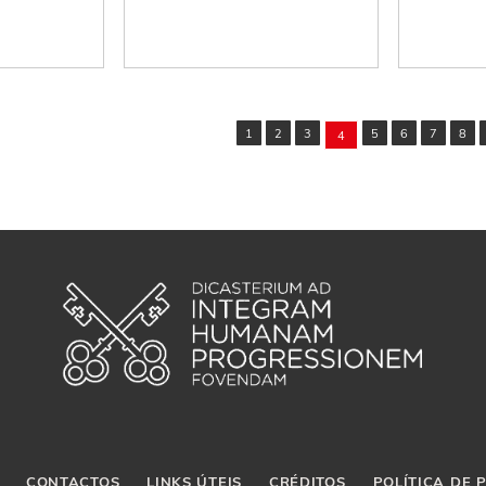
1
2
3
5
6
7
8
4
CONTACTOS
LINKS ÚTEIS
CRÉDITOS
POLÍTICA DE 