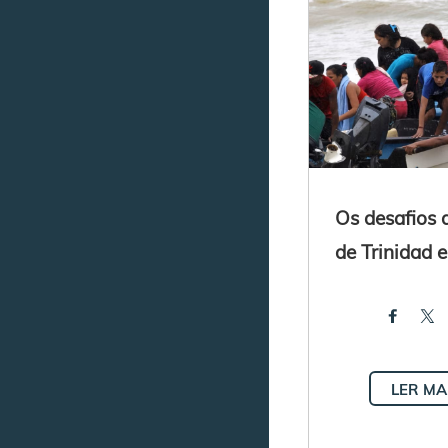
Os desafios d
de Trinidad 
LER MA