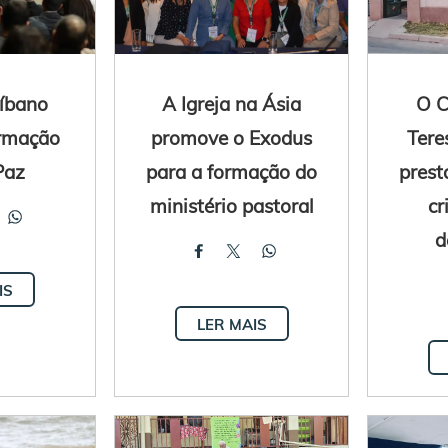
Líbano
A Igreja na Ásia
O C
rmação
promove o Exodus
Tere
Paz
para a formação do
prest
ministério pastoral
cr
d
IS
LER MAIS