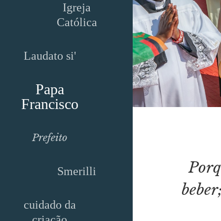
Igreja
Católica
Laudato si'
Papa
Francisco
Prefeito
Porq
Smerilli
beber;
cuidado da
criação