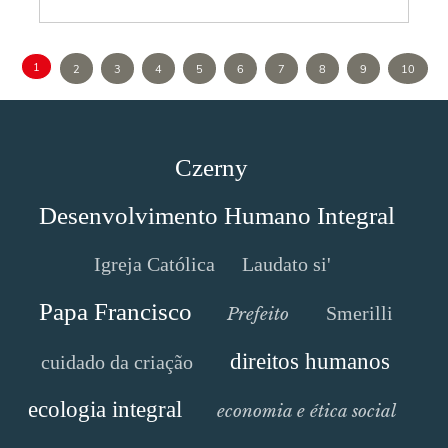
1
2
3
4
5
6
7
8
9
10
Czerny
Desenvolvimento Humano Integral
Igreja Católica
Laudato si'
Papa Francisco
Smerilli
Prefeito
direitos humanos
cuidado da criação
ecologia integral
economia e ética social