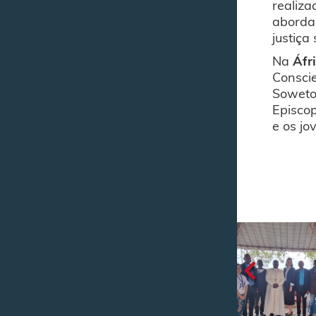
realiza
abordad
justiça 
Na
Áfr
Conscie
Soweto.
Episcop
e os jo