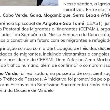
Nesse sentido, a Igrej
iniciativas. Entre elas
, Cabo Verde, Gana, Moçambique, Serra Leoa
e
Áfri
erência Episcopal de
Angola e São Tomé
(CEAST), ju
 Pastoral dos Migrantes e Itinerantes (CEPAMI), org
giados" ao Santuário de Nossa Senhora da Conceiçã
os a construir um futuro com os migrantes e refugiad
rinação contou com a participação de fiéis das dioce
ades de migrantes, incluindo vietnamitas e congolese
 e presidente da CEPAMI, Dom Zeferino Zena Martin
 do tráfico humano, além de confirmar o compromisso
bo Verde
, foi realizada uma passeata de conscientiz
o Tráfico de Pessoas. A iniciativa foi promovida pel
oras Escravas do Santíssimo Sacramento (Irmãs Ador
ria da Diocese de Mindelo.