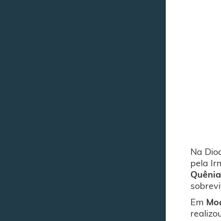
Na Dio
pela I
Quêni
sobrevi
Em
Mo
realizo