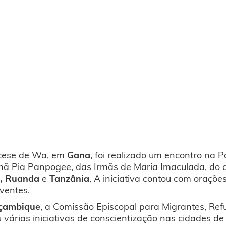
cese de Wa, em
Gana
, foi realizado um encontro na 
rmã Pia Panpogee, das Irmãs de Maria Imaculada, do 
a, Ruanda
e
Tanzânia
. A iniciativa contou com oraçõe
ventes.
çambique
, a Comissão Episcopal para Migrantes, Re
u várias iniciativas de conscientização nas cidades d