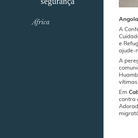
segurança
Angola
África
A Conf
Cuidado
e Refu
ajude-n
A pereg
comunid
Huambo
vítimas
Em
Ca
contra 
Adorad
migrató