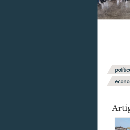
políti
econom
Arti