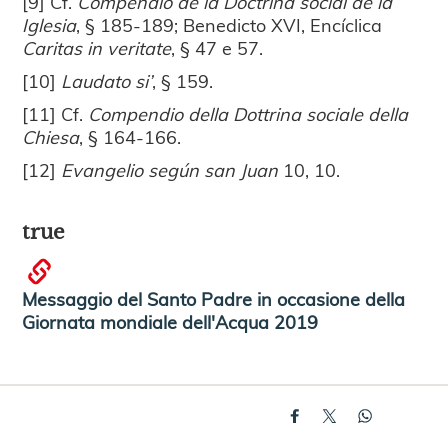
[9] Cf.
Compendio de la Doctrina social de la
Iglesia
, § 185-189; Benedicto XVI, Encíclica
Caritas in veritate
, § 47 e 57.
[10]
Laudato si’
, § 159.
[11] Cf.
Compendio della Dottrina sociale della
Chiesa
, § 164-166.
[12]
Evangelio según san Juan
10, 10.
true
Messaggio del Santo Padre in occasione della
Giornata mondiale dell'Acqua 2019