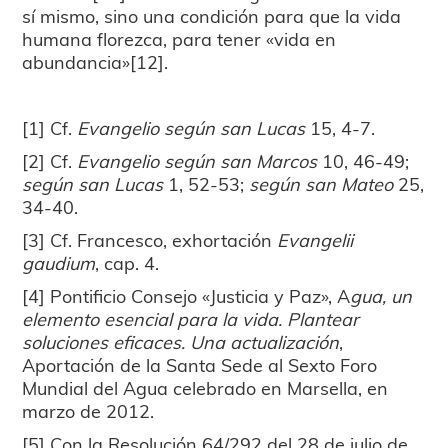
sí mismo, sino una condición para que la vida
humana florezca, para tener «vida en
abundancia»[12].
[1] Cf.
Evangelio según san Lucas
15, 4-7.
[2] Cf.
Evangelio según san Marcos
10, 46-49;
según san Lucas
1, 52-53;
según san Mateo
25,
34-40.
[3] Cf. Francesco, exhortación
Evangelii
gaudium
, cap. 4.
[4] Pontificio Consejo «Justicia y Paz», A
gua, un
elemento esencial para la vida. Plantear
soluciones eficaces. Una actualización
,
Aportación de la Santa Sede al Sexto Foro
Mundial del Agua celebrado en Marsella, en
marzo de 2012.
[5] Con la Resolución 64/292 del 28 de julio de