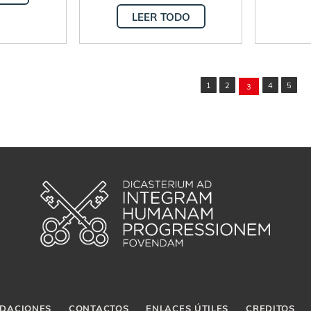
LEER TODO
1
2
4
5
3
DACIONES
CONTACTOS
ENLACES ÚTILES
CREDITOS