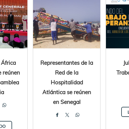
 África
Representantes de la
Ju
e reúnen
Red de la
Trab
samblea
Hospitalidad
ia
Atlántica se reúnen
en Senegal
ODO