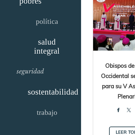
pobres
política
salud
integral
Obispos de
seguridad
Occidental s
para su V A
sostentabilidad
Plenar
trabajo
LEER T