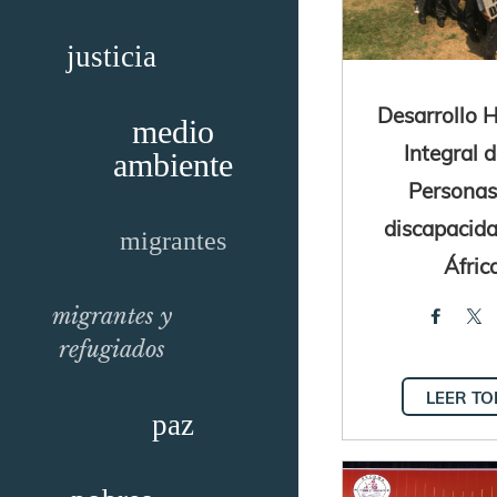
justicia
Desarrollo
medio
Integral d
ambiente
Personas
discapacid
migrantes
Áfric
migrantes y
refugiados
LEER T
paz