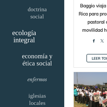
Baggio viaja
doctrina
Rica para pr
social
pastoral 
movilidad 
ecología
integral
economía y
LEER T
ética social
enfermos
iglesias
locales