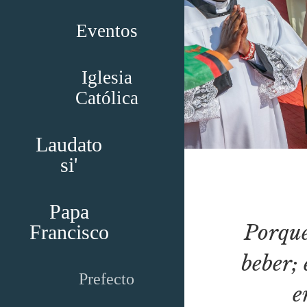
Eventos
Iglesia
Católica
Laudato
si'
Papa
Porque
Francisco
beber; 
Prefecto
e