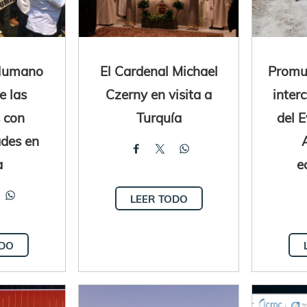
 Humano
El Cardenal Michael
Promue
e las
Czerny en visita a
interc
 con
Turquía
del E
ades en
a
e
LEER TODO
ODO