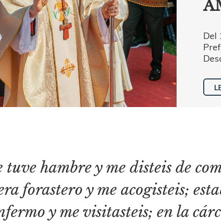
A
Del 
Pref
Desa
L
 tuve hambre y me disteis de come
era forastero y me acogisteis; est
nfermo y me visitasteis; en la cárc