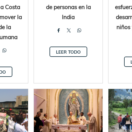
 a Costa
de personas en la
esfuer
omover la
India
desarr
de la
niños
humana
LEER TODO
ODO