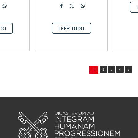
ODO
LEER TODO
2
3
4
5
1