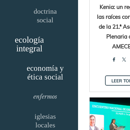
Kenia: un re
doctrina
las raíces co
social
de la 21.ª 
Plenaria 
ecología
AMEC
integral
economía y
ética social
LEER T
enfermos
iglesias
locales