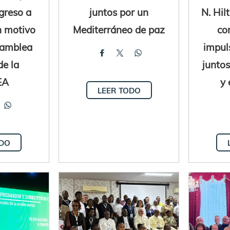
greso a
juntos por un
N. Hil
n motivo
Mediterráneo de paz
co
Asamblea
impul
de la
juntos
EA
y 
LEER TODO
ODO