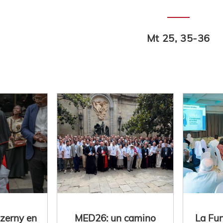
Mt 25, 35-36
Czerny en
MED26: un camino
La Fu