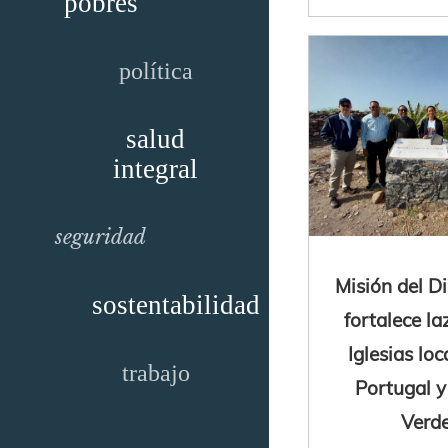
pobres
política
salud
integral
seguridad
Misión del Di
sostentabilidad
fortalece la
Iglesias loc
trabajo
Portugal 
Verd