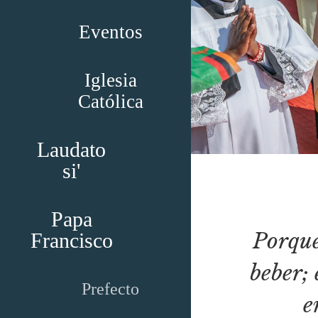
Eventos
Iglesia
Católica
Laudato
si'
Papa
Porque
Francisco
beber; 
Prefecto
e