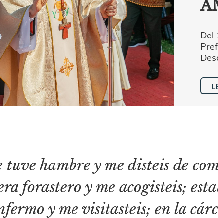
A
Del 
Pref
Desa
L
 tuve hambre y me disteis de come
era forastero y me acogisteis; est
nfermo y me visitasteis; en la cárc