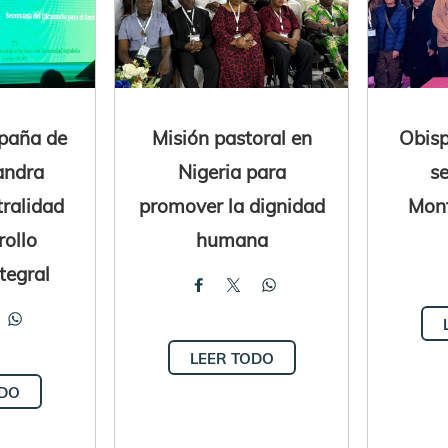
spaña de
Misión pastoral en
Obisp
andra
Nigeria para
s
tralidad
promover la dignidad
Mont
rollo
humana
tegral
LEER TODO
ODO