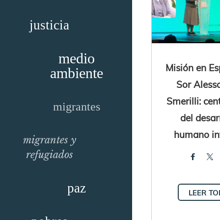
justicia
medio
Misión en E
ambiente
Sor Aless
Smerilli: cen
migrantes
del desar
humano in
migrantes y
refugiados
paz
LEER T