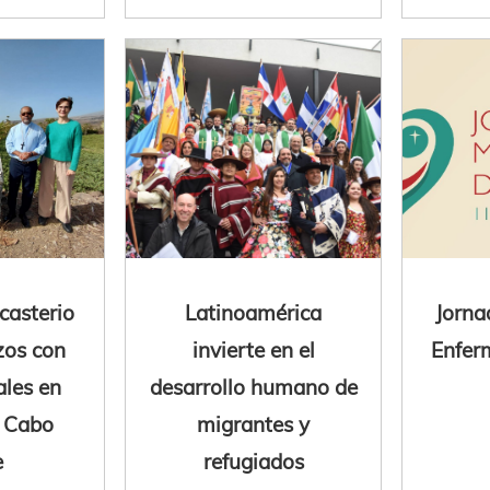
casterio
Latinoamérica
Jorna
zos con
invierte en el
Enfer
ales en
desarrollo humano de
y Cabo
migrantes y
e
refugiados