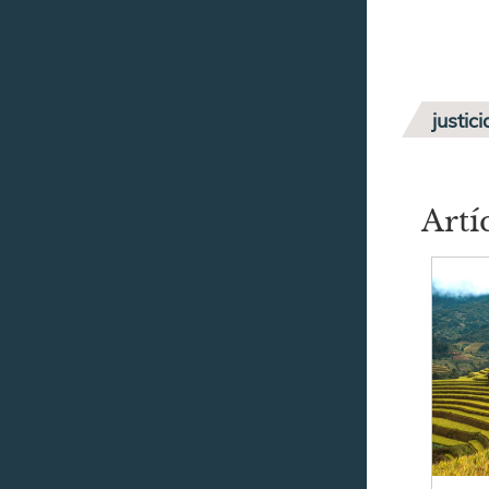
justici
Artí