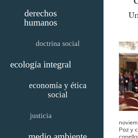
derechos
Un
humanos
doctrina social
ecología integral
economía y ética
social
justicia
noviemb
Paz y c
medio ambiente
capella