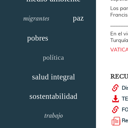
Los par
Francis
paz
migrantes
______
En el v
pobres
Turquía
VATICA
política
salud integral
REC
Di
sostentabilidad
TE
FO
trabajo
Re