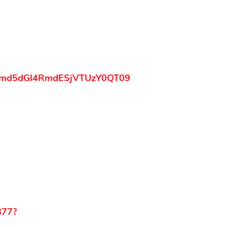
zUmd5dGI4RmdESjVTUzY0QT09
877?