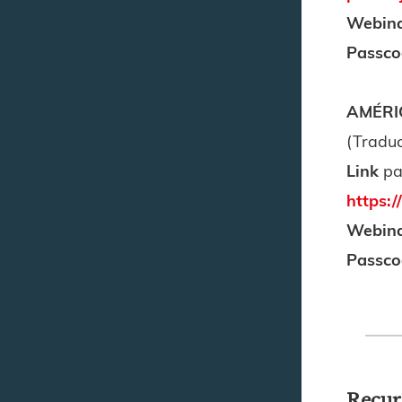
Webina
Passco
AMÉRI
(Traduc
Link
par
https
Webina
Passco
Recur