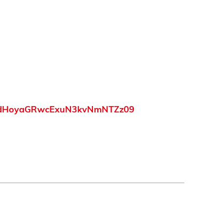
lGdHoyaGRwcExuN3kvNmNTZz09