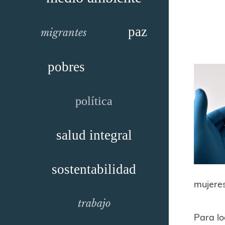
paz
migrantes
pobres
política
salud integral
sostentabilidad
mujeres
trabajo
Para lo