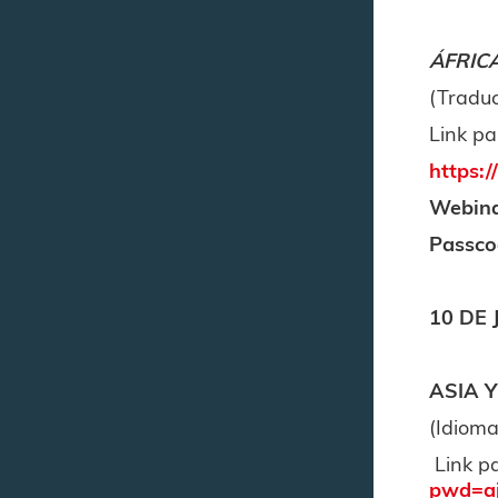
ÁFRIC
(Traduc
Link pa
https
Webina
Passco
10 DE 
ASIA 
(Idioma
Link p
pwd=a