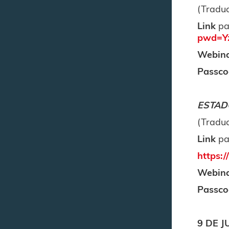
(Traduc
Link
pa
pwd=Y
Webina
Passco
ESTAD
(Traduc
Link
par
https
Webina
Passco
9 DE J