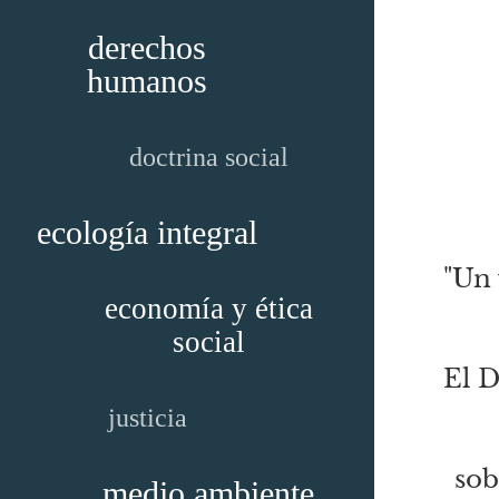
derechos
humanos
doctrina social
ecología integral
"Un 
economía y ética
social
El D
justicia
sob
medio ambiente