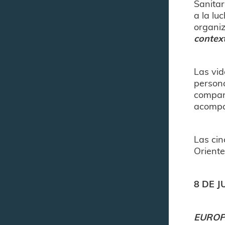
Sanitar
a la lu
organiz
contex
Las vid
persona
compar
acompañ
Las cin
Oriente
8 DE J
EURO