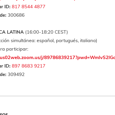
r ID:
817 8544 4877
de:
300686
CA LATINA
(16:00-18:20 CEST)
ción simultánea: español, portugués, italiano)
a participar:
://us02web.zoom.us/j/89786839217?pwd=WmlvS2
r ID:
897 8683 9217
de:
309492
sos