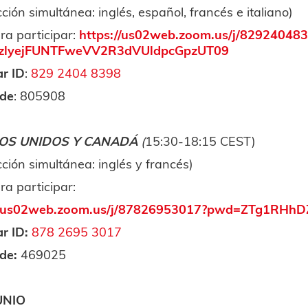
ción simultánea: inglés, español, francés e italiano)
ra participar:
https://us02web.zoom.us/j/82924048
zlyejFUNTFweVV2R3dVUldpcGpzUT09
r ID
:
829 2404 8398
de
: 805908
OS UNIDOS Y CANADÁ
(
15:30-18:15 CEST)
ción simultánea: inglés y francés)
a participar:
://us02web.zoom.us/j/87826953017?pwd=ZTg1RHh
r ID:
878 2695 3017
de:
469025
UNIO