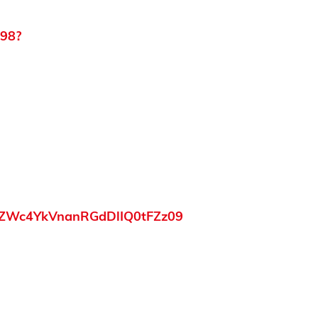
398?
DZWc4YkVnanRGdDlIQ0tFZz09