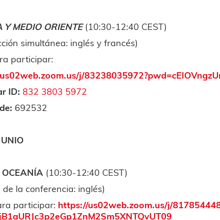
A Y MEDIO ORIENTE
(10:30-12:40 CEST)
ción simultánea: inglés y francés)
ra participar:
://us02web.zoom.us/j/83238035972?pwd=cElOVng
r ID:
832 3803 5972
de:
692532
JUNIO
Y OCEANÍA
(10:30-12:40 CEST)
 de la conferencia: inglés)
ara participar:
https://us02web.zoom.us/j/81785444
jB1aURJc3p2eGp1ZnM2Sm5XNTQvUT09