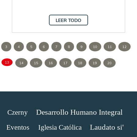
LEER TODO
3
4
5
6
7
8
9
10
11
12
13
14
15
16
17
18
19
20
Desarrollo Humano Integral
Czerny
Laudato si'
Eventos
Iglesia Católica