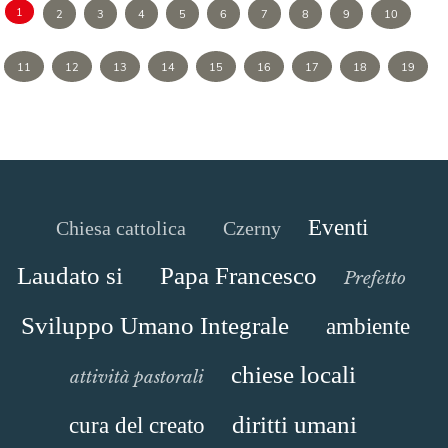
1
2
3
4
5
6
7
8
9
10
11
12
13
14
15
16
17
18
19
Eventi
Chiesa cattolica
Czerny
Laudato si
Papa Francesco
Prefetto
Sviluppo Umano Integrale
ambiente
chiese locali
attività pastorali
diritti umani
cura del creato