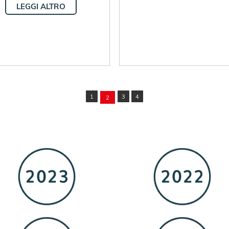
LEGGI ALTRO
1
3
4
2