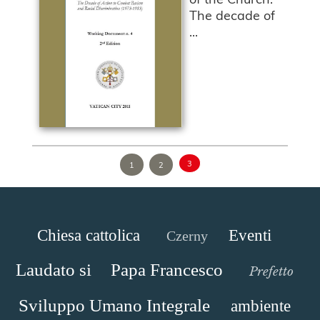
The decade of
...
3
1
2
Chiesa cattolica
Eventi
Czerny
Laudato si
Papa Francesco
Prefetto
Sviluppo Umano Integrale
ambiente