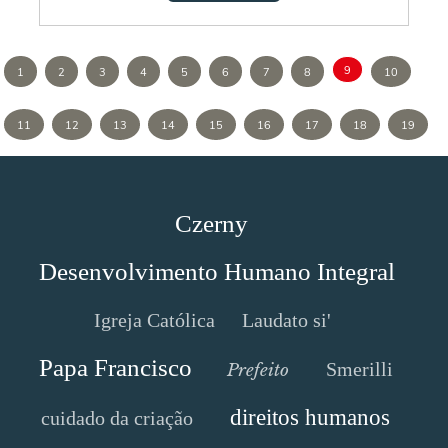
9
1
2
3
4
5
6
7
8
10
11
12
13
14
15
16
17
18
19
Czerny
Desenvolvimento Humano Integral
Igreja Católica
Laudato si'
Papa Francisco
Smerilli
Prefeito
direitos humanos
cuidado da criação