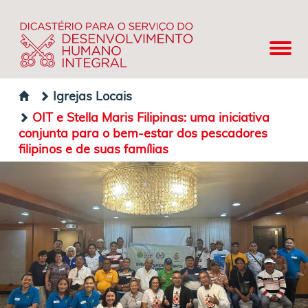
Igrejas Locais
OIT e Stella Maris Filipinas: uma iniciativa
conjunta para o bem-estar dos pescadores
filipinos e de suas famílias