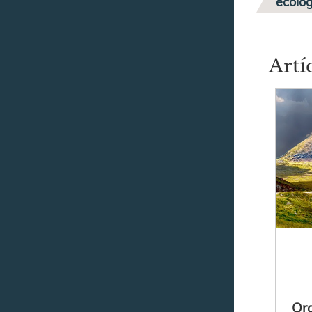
ecolog
Artí
Ora