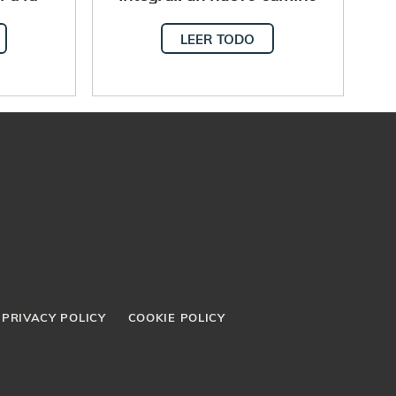
la
con las iglesias locales
LEER TODO
l de la
PRIVACY POLICY
COOKIE POLICY