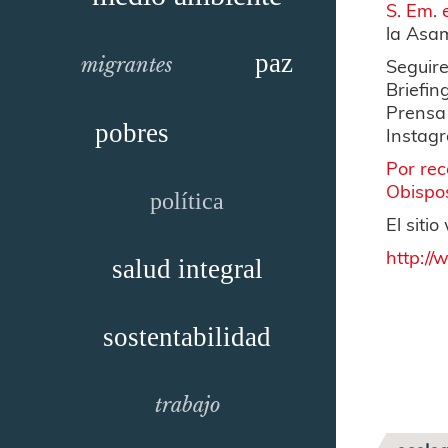
S. Em. 
la Asam
paz
Seguir
migrantes
Briefin
Prensa 
pobres
Instag
Por rec
Obispo
política
El siti
http:/
salud integral
sostentabilidad
trabajo