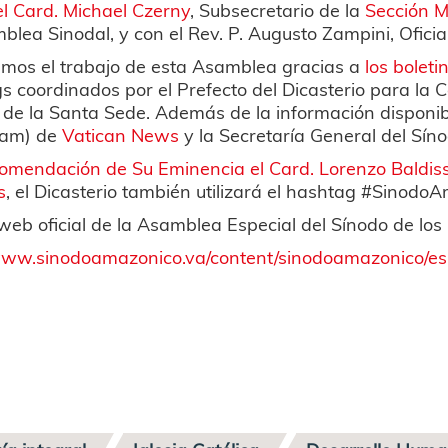
el Card. Michael Czerny
, Subsecretario de la
Sección M
blea Sinodal, y con el Rev. P. Augusto Zampini, Ofici
emos el trabajo de esta Asamblea gracias a
los boleti
gs coordinados por el Prefecto del Dicasterio para la 
de la Santa Sede. Además de la información disponibl
ram) de
Vatican News
y la Secretaría General del Sín
omendación de Su Eminencia el Card. Lorenzo Baldisse
s
, el Dicasterio también utilizará el hashtag #Sinod
o web oficial de la Asamblea Especial del Sínodo de l
/www.sinodoamazonico.va/content/sinodoamazonico/es