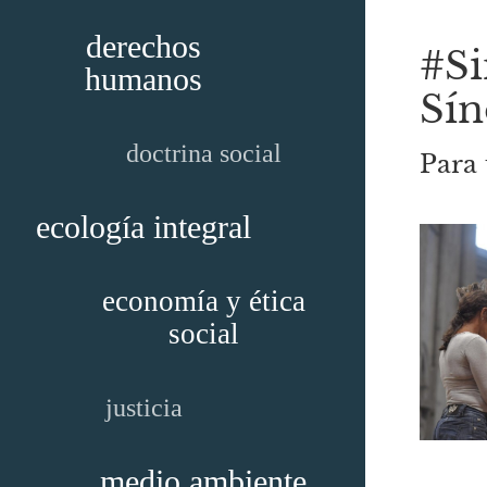
derechos
#Si
humanos
Sín
doctrina social
Para 
ecología integral
economía y ética
social
justicia
medio ambiente