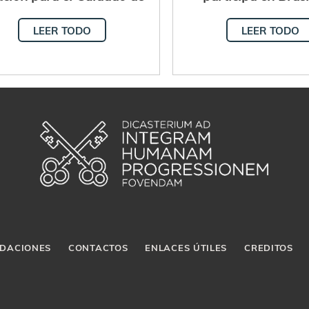
Creación "Que la justicia
Asamblea de 
LEER TODO
LEER TODO
y la paz fluyan"
Conferencia Eclesia
Amazonía
DACIONES
CONTACTOS
ENLACES ÚTILES
CREDITOS