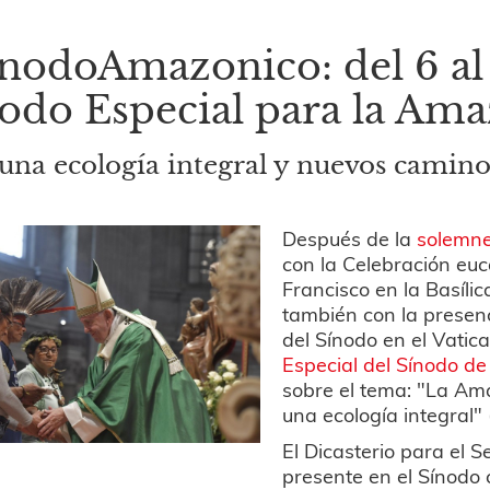
nodoAmazonico: del 6 al 
odo Especial para la Ama
una ecología integral y nuevos camino
Después de la
solemne
con la Celebración euc
Francisco en la Basíli
también con la presenc
del Sínodo en el Vatic
Especial del Sínodo d
sobre el tema: "La Am
una ecología integral"
El Dicasterio para el S
presente en el Sínodo 