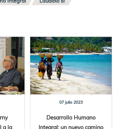
no Integral
Laudato si'
07 julio 2023
rny
Desarrollo Humano
l a la
Integral: un nuevo camino