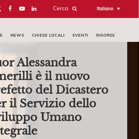
Cerca
Italiano
E
NEWS
CHIESE LOCALI
EVENTI
RISORSE
or Alessandra
erilli è il nuovo
efetto del Dicastero
r il Servizio dello
viluppo Umano
tegrale