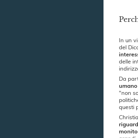
Perch
In un v
del Dic
interes
delle i
indirizz
Da part
umano p
"non so
politic
questi 
Christi
riguard
monitor