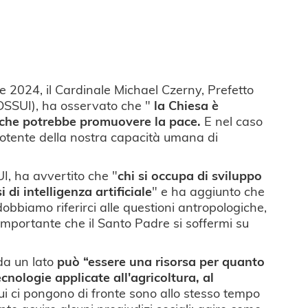
e 2024, il Cardinale Michael Czerny, Prefetto
(DSSUI), ha osservato che "
la Chiesa è
ciò che potrebbe promuovere la pace.
E nel caso
ù potente della nostra capacità umana di
I, ha avvertito che "
chi si occupa di sviluppo
di intelligenza artificiale
" e ha aggiunto che
obbiamo riferirci alle questioni antropologiche,
 importante che il Santo Padre si soffermi su
 da un lato
può “essere una risorsa per quanto
nologie applicate all'agricoltura, al
a cui ci pongono di fronte sono allo stesso tempo