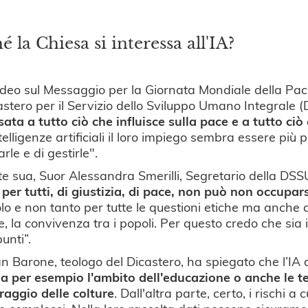
é la Chiesa si interessa all'IA?
ideo sul Messaggio per la Giornata Mondiale della Pac
astero per il Servizio dello Sviluppo Umano Integrale 
sata a tutto ciò che influisce sulla pace e a tutto 
ntelligenze artificiali il loro impiego sembra essere pi
arle e di gestirle".
e sua, Suor Alessandra Smerilli, Segretario della DSSU
er tutti, di giustizia, di pace, non può non occuparsi 
lo e non tanto per tutte le questioni etiche ma anche d
he, la convivenza tra i popoli. Per questo credo che sia
punti”.
an Barone, teologo del Dicastero, ha spiegato che l’IA
a per esempio l'ambito dell'educazione o anche le tec
aggio delle colture
. Dall'altra parte, certo, i rischi 