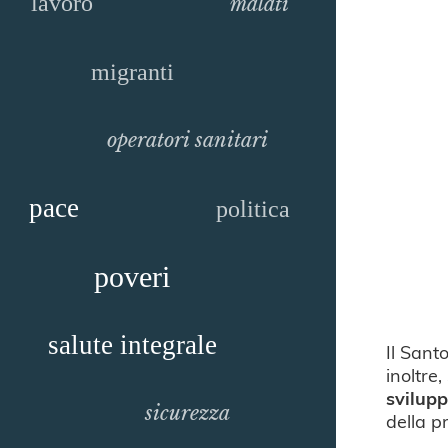
lavoro
malati
migranti
operatori sanitari
pace
politica
poveri
salute integrale
Il Sant
inoltre
svilupp
sicurezza
della p