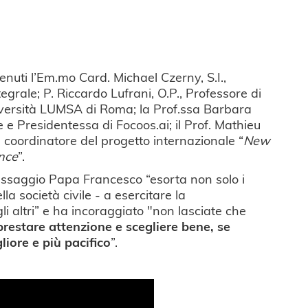
nuti l’Em.mo Card. Michael Czerny, S.I.,
egrale; P. Riccardo Lufrani, O.P., Professore di
niversità LUMSA di Roma; la Prof.ssa Barbara
e e Presidentessa di Focoos.ai; il Prof. Mathieu
e coordinatore del progetto internazionale “
New
ence
”.
ssaggio Papa Francesco “esorta non solo i
lla società civile - a esercitare la
i altri” e ha incoraggiato "non lasciate che
prestare attenzione e scegliere bene, se
iore e più pacifico
”.