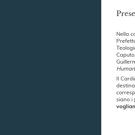
Pres
Nella c
Prefett
Teologi
Caputo,
Guiller
Humanis
Il Card
destinat
corresp
siano i
voglia