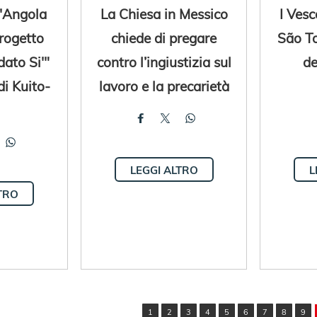
l'Angola
La Chiesa in Messico
I Vesc
progetto
chiede di pregare
São T
ato Si'"
contro l’ingiustizia sul
de
di Kuito-
lavoro e la precarietà
LEGGI ALTRO
L
TRO
1
2
3
4
5
6
7
8
9