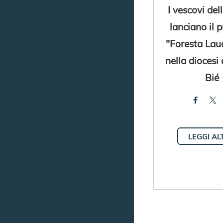
I vescovi del
lanciano il 
"Foresta Laud
nella diocesi 
Bié
LEGGI AL