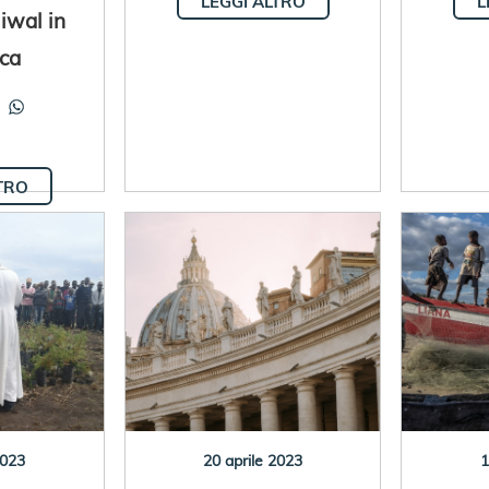
LEGGI ALTRO
L
liwal in
ica
TRO
2023
20 aprile 2023
1