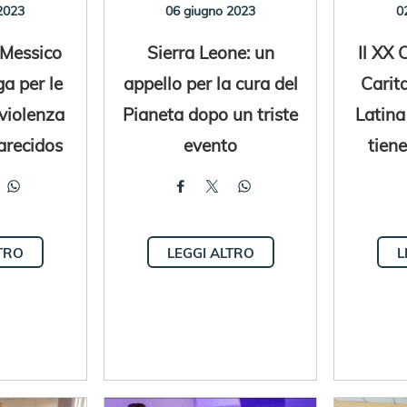
2023
06 giugno 2023
0
 Messico
Sierra Leone: un
Il XX 
a per le
appello per la cura del
Carit
 violenza
Pianeta dopo un triste
Latina
arecidos
evento
tiene
TRO
LEGGI ALTRO
L