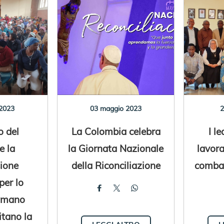
2023
03 maggio 2023
2
o del
La Colombia celebra
I le
e la
la Giornata Nazionale
lavor
ione
della Riconciliazione
combat
per lo
Umano
itano la