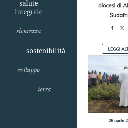
salute
diocesi di A
integrale
Sudafr
sicurezza
LEGGI AL
sostenibilità
sviluppo
terra
26 aprile 