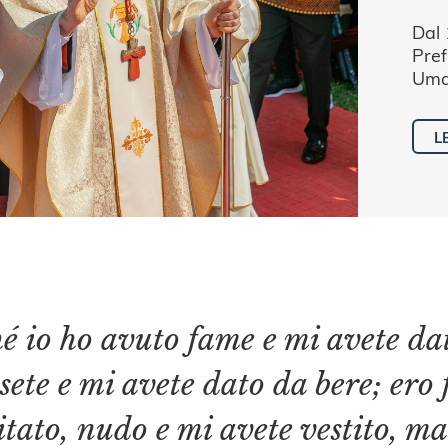
Dal 
Pref
Uman
L
é io ho avuto fame e mi avete d
sete e mi avete dato da bere; ero 
itato, nudo e mi avete vestito, ma