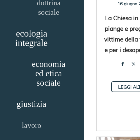
dottrina
16 giugno 
sociale
La Chiesa in
piange e preg
ecologia
vittime della
integrale
e per i desap
economia
ed etica
sociale
LEGGI AL
giustizia
lavoro