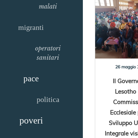
malati
migranti
operatori
sanitari
26 maggio 
pace
Il Govern
Lesotho 
politica
Commiss
Ecclesiale 
poveri
Sviluppo 
Integrale vis