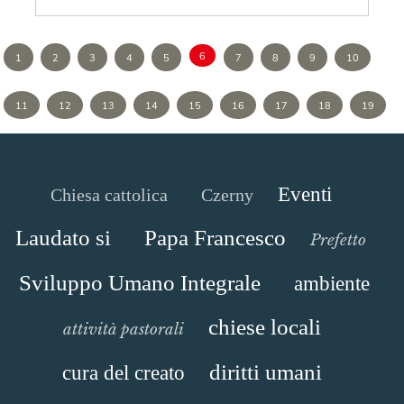
6
1
2
3
4
5
7
8
9
10
11
12
13
14
15
16
17
18
19
Eventi
Chiesa cattolica
Czerny
Laudato si
Papa Francesco
Prefetto
Sviluppo Umano Integrale
ambiente
chiese locali
attività pastorali
diritti umani
cura del creato