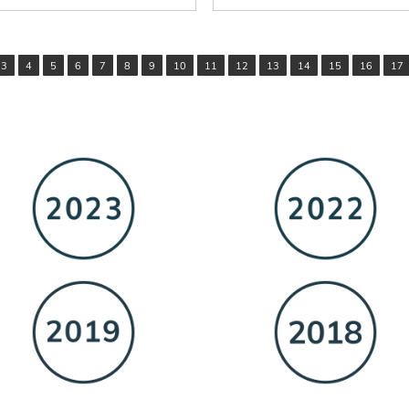
3
4
5
6
7
8
9
10
11
12
13
14
15
16
17