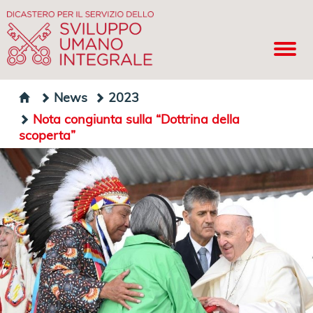
News
2023
Nota congiunta sulla “Dottrina della
scoperta”