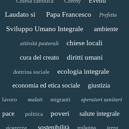
Eventi
Chiesa cattolica
Czerny
Laudato si
Papa Francesco
Prefetto
Sviluppo Umano Integrale
ambiente
chiese locali
attività pastorali
diritti umani
cura del creato
ecologia integrale
dottrina sociale
economia ed etica sociale
giustizia
lavoro
migranti
malati
operatori sanitari
poveri
pace
salute integrale
politica
sostenibilità
sicurezza
sviluppo
terra