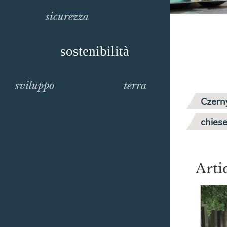
sicurezza
sostenibilità
sviluppo
terra
Czern
chiese
Arti