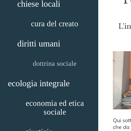
chiese locali
cura del creato
L'i
diritti umani
dottrina sociale
ecologia integrale
economia ed etica
sociale
Qui sot
che da