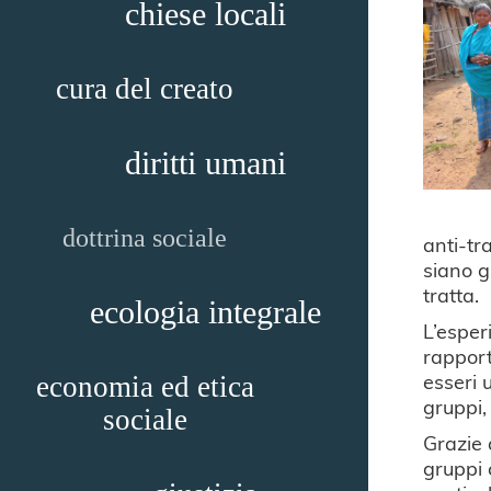
chiese locali
cura del creato
diritti umani
dottrina sociale
anti-tr
siano g
tratta.
ecologia integrale
L’esper
rappor
esseri 
economia ed etica
gruppi, 
sociale
Grazie 
gruppi 