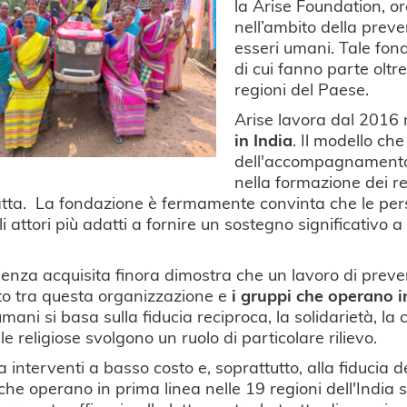
la Arise Foundation, o
nell’ambito della preve
esseri umani. Tale fon
di cui fanno parte oltr
regioni del Paese.
Arise lavora dal 2016 
in India
. Il modello ch
dell'accompagnamento, 
nella formazione dei re
atta. La fondazione è fermamente convinta che le pers
li attori più adatti a fornire un sostegno significativo 
ienza acquisita finora dimostra che un lavoro di preven
to tra questa organizzazione e
i gruppi che operano i
umani si basa sulla fiducia reciproca, la solidarietà, la 
le religiose svolgono un ruolo di particolare rilievo.
a interventi a basso costo e, soprattutto, alla fiducia de
che operano in prima linea nelle 19 regioni dell'India