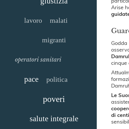
giustizia
partico
Arise h
guidate
lavoro
malati
Guar
migranti
Godda c
osserva
Damru
operatori sanitari
cinque 
Attualm
pace
formazi
politica
Damruha
Le Suor
poveri
assiste
coopera
di cent
salute integrale
sensibi