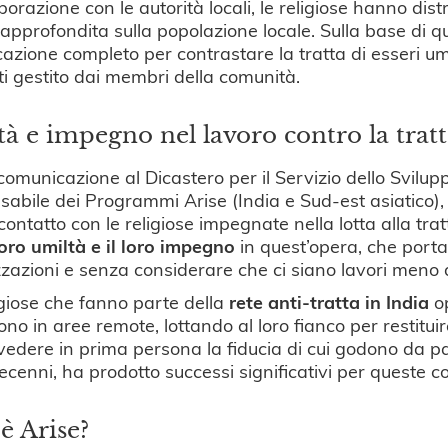
aborazione con le autorità locali, le religiose hanno dis
 approfondita sulla popolazione locale. Sulla base di qu
icazione completo per contrastare la tratta di esseri 
i gestito dai membri della comunità.
à e impegno nel lavoro contro la trat
comunicazione al Dicastero per il Servizio dello Svil
abile dei Programmi Arise (India e Sud-est asiatico),
 contatto con le religiose impegnate nella lotta alla trat
loro umiltà e il loro impegno
in quest’opera, che porta
zazioni e senza considerare che ci siano lavori meno de
igiose che fanno parte della
rete anti-tratta in India
op
ono in aree remote, lottando al loro fianco per restitui
vedere in prima persona la fiducia di cui godono da pa
decenni, ha prodotto successi significativi per queste
è Arise?