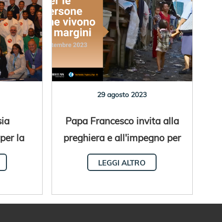
29 agosto 2023
sia
Papa Francesco invita alla
per la
preghiera e all'impegno per
storale
le persone che "vivono ai
LEGGI ALTRO
margini della società"