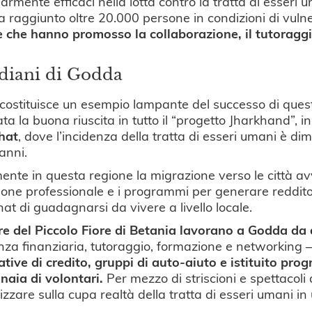
larmente efficaci nella lotta contro la tratta di esser
a raggiunto oltre 20.000 persone in condizioni di vulne
 che hanno promosso la collaborazione, il tutoraggi
diani di Godda
ostituisce un esempio lampante del successo di quest
ta la buona riuscita in tutto il “progetto Jharkhand”, i
hat
, dove l’incidenza della tratta di esseri umani è dim
anni.
ente in questa regione la migrazione verso le città a
one professionale e i programmi per generare reddit
t di guadagnarsi da vivere a livello locale.
e del Piccolo Fiore di Betania lavorano a Godda da 
nza finanziaria, tutoraggio, formazione e networking 
tive di credito, gruppi di auto-aiuto e istituito pr
inaia di volontari.
Per mezzo di striscioni e spettacoli 
lizzare sulla cupa realtà della tratta di esseri umani in 