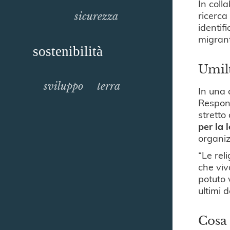
In coll
ricerca
sicurezza
identif
migrant
sostenibilità
Umilt
sviluppo
terra
In una 
Respons
stretto
per la 
organiz
“Le rel
che viv
potuto 
ultimi 
Cosa 