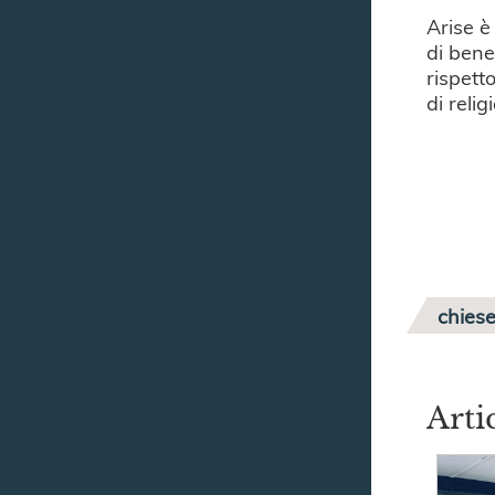
Arise è
di bene
rispett
di reli
chiese
Arti