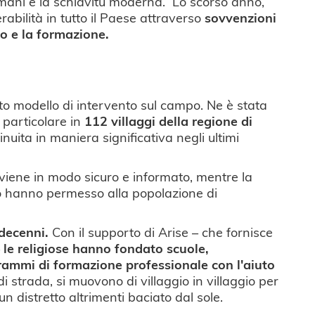
i umani e la schiavitù moderna. Lo scorso anno,
rabilità in tutto il Paese attraverso
sovvenzioni
o e la formazione.
o modello di intervento sul campo. Ne è stata
n particolare in
112 villaggi della regione di
inuita in maniera significativa negli ultimi
vviene in modo sicuro e informato, mentre la
o hanno permesso alla popolazione di
decenni.
Con il supporto di Arise – che fornisce
–
le religiose hanno fondato scuole,
ogrammi di formazione professionale con l'aiuto
di strada, si muovono di villaggio in villaggio per
un distretto altrimenti baciato dal sole.