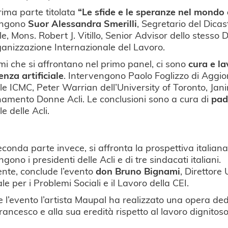
rima parte titolata
“Le sfide e le speranze nel mondo 
engono
Suor Alessandra Smerilli
, Segretario del Dica
le, Mons. Robert J. Vitillo, Senior Advisor dello stess
ganizzazione Internazionale del Lavoro.
emi che si affrontano nel primo panel,
ci sono
cura e la
genza artificiale
. Intervengono Paolo Foglizzo di Aggio
e ICMC, Peter Warrian dell’University of Toronto, Jani
amento Donne Acli. Le conclusioni sono a cura di
pad
le delle Acli.
econda parte invece, si affronta la prospettiva italian
gono i presidenti delle Acli e di tre sindacati italiani.
nte, conclude l’evento
don Bruno Bignami
, Direttore 
le per i Problemi Sociali e il Lavoro della CEI.
 l’evento l’artista Maupal ha realizzato una opera de
ancesco e alla sua eredità rispetto al lavoro dignitoso