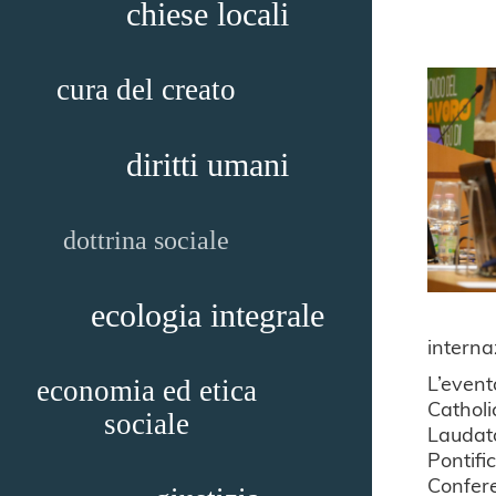
chiese locali
cura del creato
diritti umani
dottrina sociale
ecologia integrale
interna
L’event
economia ed etica
Catholi
sociale
Laudato
Pontifi
Confere