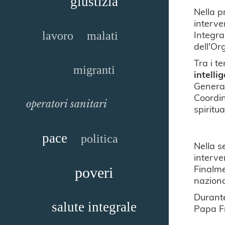
giustizia
Nella p
interv
Integra
lavoro
malati
dell'Or
Tra i t
migranti
intelli
General
Coordin
operatori sanitari
spiritua
pace
politica
Nella s
interven
Finalme
poveri
naziona
Durante
salute integrale
Papa Fr