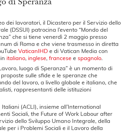
go di Speranza
o dei lavoratori, il Dicastero per il Servizio dello
ale (DSSUI) patrocina l’evento “Mondo del
nza” che si tiene venerdì 2 maggio presso
anum di Roma e che viene trasmesso in diretta
YouTube
VaticanIHD
e di Vatican Media con
 in
italiano
,
inglese
,
francese
e
spagnolo
.
 Lavoro, luogo di Speranza” è un momento di
e proposte sulle sfide e le speranze che
ndo del lavoro, a livello globale e italiano, che
isti, rappresentanti delle istituzioni
Italiani (ACLI), insieme all’International
nti Sociali, the Future of Work Labour after
rvizio dello Sviluppo Umano Integrale, della
e per i Problemi Sociali e il Lavoro della