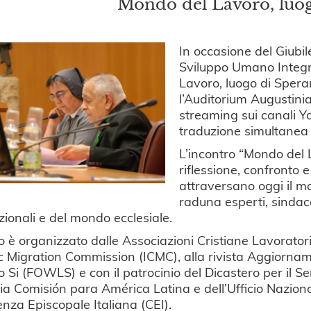
Mondo del Lavoro, luo
In occasione del Giubile
Sviluppo Umano Integr
Lavoro, luogo di Spera
l’Auditorium Augustini
streaming sui canali 
traduzione simultanea
L’incontro “Mondo del
riflessione, confronto 
attraversano oggi il mo
raduna esperti, sindacal
zionali e del mondo ecclesiale.
o è organizzato dalle Associazioni Cristiane Lavoratori 
c Migration Commission (ICMC), alla rivista Aggiorname
 Si (FOWLS) e con il patrocinio del Dicastero per il Se
cia Comisión para América Latina e dell’Ufficio Nazional
nza Episcopale Italiana (CEI).