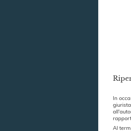
Ripen
In occa
giurist
all'aut
rapport
Al term