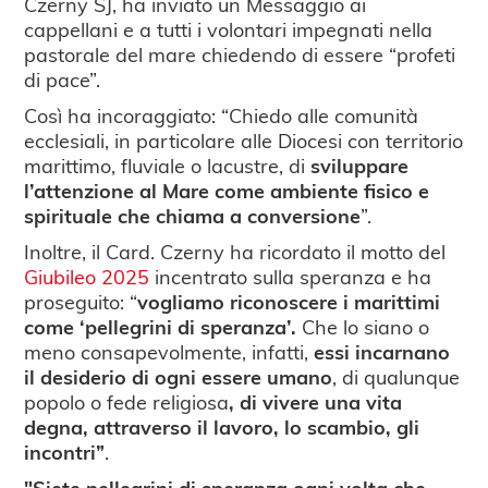
Czerny SJ, ha inviato un Messaggio ai
cappellani e a tutti i volontari impegnati nella
pastorale del mare chiedendo di essere “profeti
di pace”.
Così ha incoraggiato: “Chiedo alle comunità
ecclesiali, in particolare alle Diocesi con territorio
marittimo, fluviale o lacustre, di
sviluppare
l’attenzione al Mare come ambiente fisico e
spirituale che chiama a conversione
”.
Inoltre, il Card. Czerny ha ricordato il motto del
Giubileo 2025
incentrato sulla speranza e ha
proseguito: “
vogliamo riconoscere i marittimi
come ‘pellegrini di speranza’.
Che lo siano o
meno consapevolmente, infatti,
essi incarnano
il desiderio di ogni essere umano
, di qualunque
popolo o fede religiosa
, di vivere una vita
degna, attraverso il lavoro, lo scambio, gli
incontri”
.
"Siete pellegrini di speranza
ogni volta che