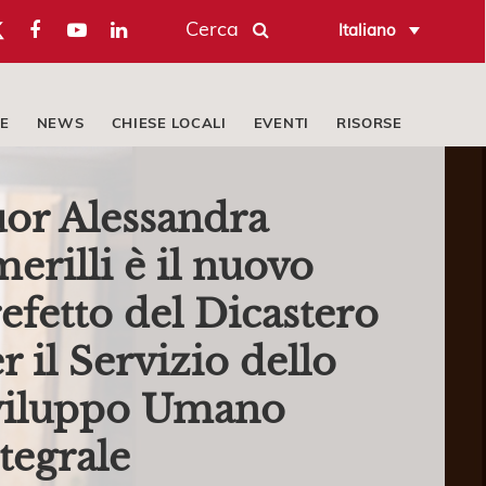
Cerca
Italiano
E
NEWS
CHIESE LOCALI
EVENTI
RISORSE
or Alessandra
erilli è il nuovo
efetto del Dicastero
r il Servizio dello
viluppo Umano
tegrale