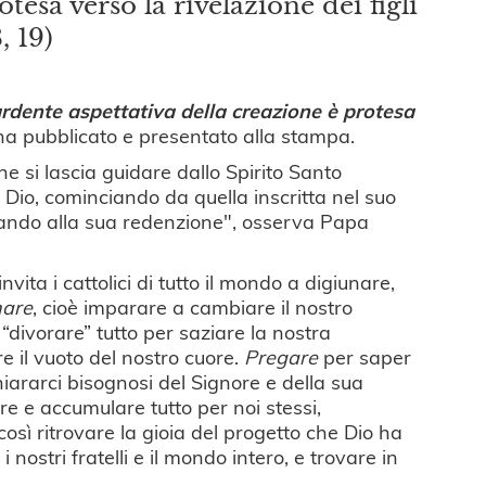
tesa verso la rivelazione dei figli
, 19)
ardente aspettativa della creazione è protesa
na pubblicato e presentato alla stampa.
he si lascia guidare dallo Spirito Santo
 Dio, cominciando da quella inscritta nel suo
ando alla sua redenzione", osserva Papa
ita i cattolici di tutto il mondo a digiunare,
nare
, cioè imparare a cambiare il nostro
 “divorare” tutto per saziare la nostra
e il vuoto del nostro cuore.
Pregare
per saper
ichiararci bisognosi del Signore e della sua
ere e accumulare tutto per noi stessi,
 così ritrovare la gioia del progetto che Dio ha
nostri fratelli e il mondo intero, e trovare in