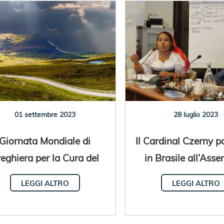
01 settembre 2023
28 luglio 2023
Giornata Mondiale di
Il Cardinal Czerny p
eghiera per la Cura del
in Brasile all’Ass
ato 2023 “Che scorrano
della Conferen
LEGGI ALTRO
LEGGI ALTRO
la giustizia e la pace”
Episcopale dell’Am