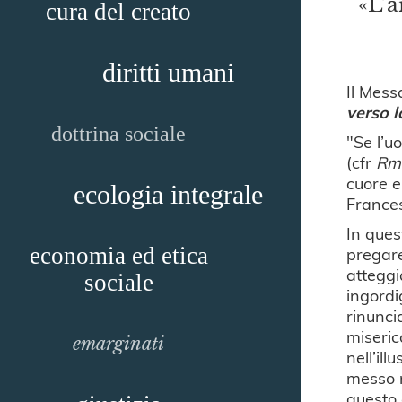
«L’a
cura del creato
diritti umani
Il Mes
verso l
dottrina sociale
"Se l’u
(cfr
Rm
cuore e
ecologia integrale
France
In ques
economia ed etica
pregare
atteggi
sociale
ingordi
rinunci
miseric
emarginati
nell’il
messo n
questo 