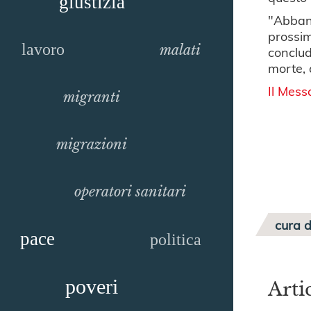
giustizia
"Abband
prossimi
lavoro
malati
conclud
morte, 
Il Mess
migranti
migrazioni
operatori sanitari
cura d
pace
politica
poveri
Arti