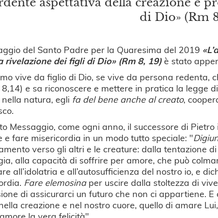
rdente aspettativa della creazione è pro
di Dio» (Rm 8
saggio del Santo Padre per la Quaresima del 2019
«L’
a rivelazione dei figli di Dio» (Rm 8, 19)
è stato appe
omo vive da figlio di Dio, se vive da persona redenta, c
8,14) e sa riconoscere e mettere in pratica la legge di
 nella natura, egli
fa del bene anche al creato
, cooper
sco.
to Messaggio, come ogni anno, il successore di Pietro inv
 e fare misericordia in un modo tutto speciale: "
Digiu
amento verso gli altri e le creature: dalla tentazione di
gia, alla capacità di soffrire per amore, che può colmar
are all’idolatria e all’autosufficienza del nostro io, e d
ordia.
Fare elemosina
per uscire dalla stoltezza di viv
lusione di assicurarci un futuro che non ci appartiene. E
ella creazione e nel nostro cuore, quello di amare Lui, i 
amore la vera felicità".