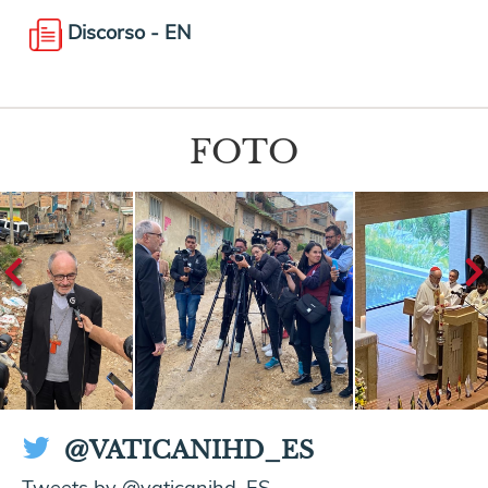
Discorso - EN
FOTO
@VATICANIHD_ES
Tweets by @vaticanihd_ES