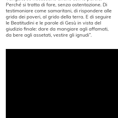
Perché si tratta di fare, senza ostentazione. Di
testimoniare come samaritani, di rispondere alle
grida dei poveri, al grido della terra. E di seguire
le Beatitudini e le parole di Gesù in vista del
giudizio finale: dare da mangiare agli affamati,
da bere agli assetati, vestire gli ignudi”.