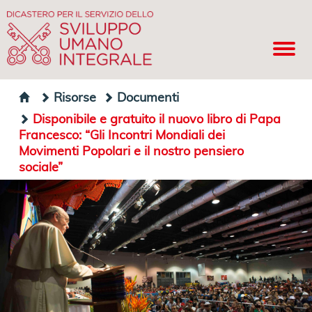
Risorse
Documenti
Disponibile e gratuito il nuovo libro di Papa
Francesco: “Gli Incontri Mondiali dei
Movimenti Popolari e il nostro pensiero
sociale”