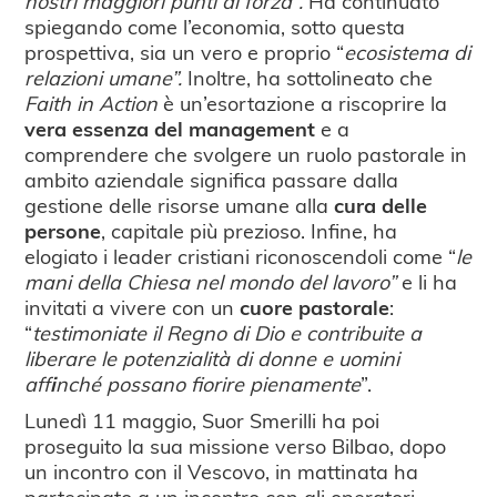
nostri maggiori punti di forza”.
Ha continuato
spiegando come l’economia, sotto questa
prospettiva, sia un vero e proprio “
ecosistema di
relazioni umane”.
Inoltre, ha sottolineato
che
Faith in Action
è un’esortazione a riscoprire la
vera essenza del management
e a
comprendere che svolgere un ruolo pastorale in
ambito aziendale significa passare dalla
gestione delle risorse umane alla
cura delle
persone
, capitale più prezioso. Infine, ha
elogiato i leader cristiani riconoscendoli come “
le
mani della Chiesa nel mondo del lavoro”
e li ha
invitati a vivere con un
cuore pastorale
:
“
testimoniate il Regno di Dio e contribuite a
liberare le potenzialità di donne e uomini
aff
i
nché possano fiorire pienamente
”.
Lunedì 11 maggio, Suor Smerilli ha poi
proseguito la sua missione verso Bilbao, dopo
un incontro con il Vescovo, in mattinata ha
partecipato a un incontro con gli operatori